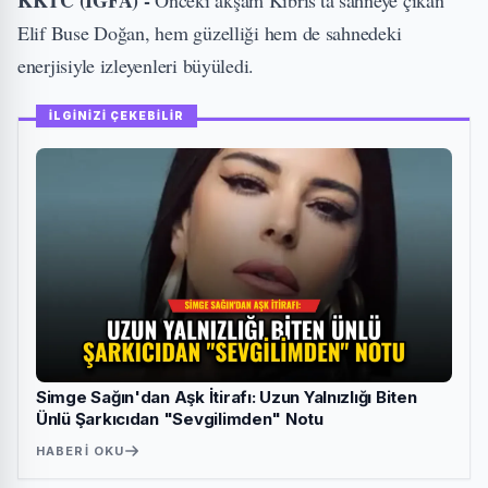
KKTC (İGFA) -
Önceki akşam Kıbrıs’ta sahneye çıkan
Elif Buse Doğan, hem güzelliği hem de sahnedeki
enerjisiyle izleyenleri büyüledi.
İLGİNİZİ ÇEKEBİLİR
Simge Sağın'dan Aşk İtirafı: Uzun Yalnızlığı Biten
Ünlü Şarkıcıdan "Sevgilimden" Notu
HABERI OKU