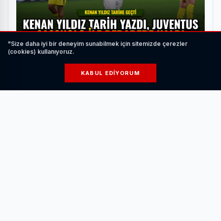
"Size daha iyi bir deneyim sunabilmek için sitemizde çerezler
(cookies) kullanıyoruz.
Kenan Yıldız Tarih Yazdı, Juventus Sassuolo ile
Berabere Kaldı
KABUL EDIYORUM
HABERI OKU
Baş antrenör Gökhan Güney’in öncülüğünde Ömer Utku
Al, Roberto Gallinat, Erdi Gülaslan, Hakan Yapar ve
Mehmet Fırat Alemdaroğlu ilk beşiyle sahaya çıkan
Çayırova Belediyesi, maça Hakan Yapar’ın basketleriyle 5-
0’lık seriyle başladı.
Müsabakanın başında elde ettiği üstünlüğü devam ettiren
ve savunmada da diri bir görüntü veren temsilcimiz