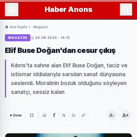
Haber
Anons
Ana Sayfa
Magazin
MAGAZIN
24.08.2025 - 10:15
Elif Buse Doğan'dan cesur çıkış
Kıbrıs’ta sahne alan Elif Buse Doğan, taciz ve
istismar iddialarıyla sarsılan sanat dünyasına
seslendi. Moralinin bozuk olduğunu söyleyen
sanatçı, sessiz kalan
A-
A+
Dinle