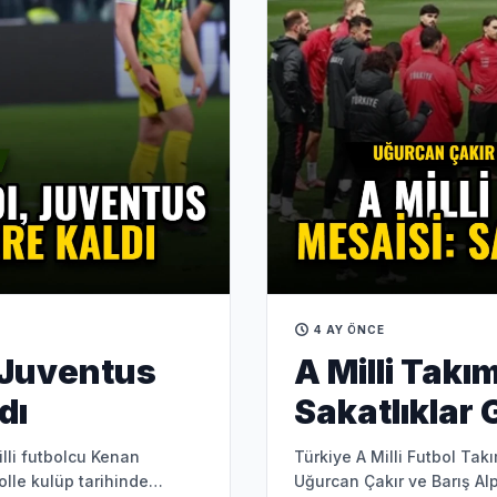
4 AY ÖNCE
, Juventus
A Milli Tak
dı
Sakatlıkla
illi futbolcu Kenan
Türkiye A Milli Futbol Tak
olle kulüp tarihinde
Uğurcan Çakır ve Barış Alp