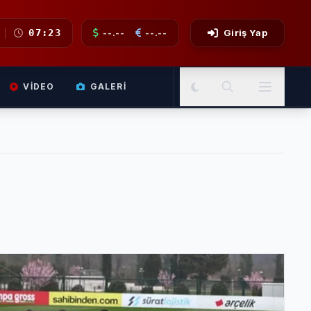
07:23
--.--
--.--
Giriş Yap
VIDEO
GALERI