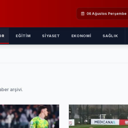
06 Ağustos Perşembe
OR
EĞITIM
SIYASET
EKONOMI
SAĞLIK
aber arşivi.