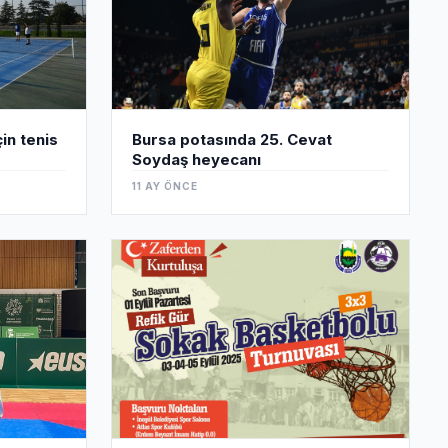
çin tenis
Bursa potasında 25. Cevat
Soydaş heyecanı
11 AY ÖNCE