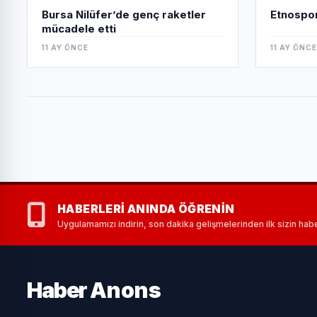
Etnospor
Bursa Nilüfer’de genç raketler
mücadele etti
11 AY ÖNCE
11 AY ÖNCE
HABERLERI ANINDA ÖĞRENIN
Uygulamamızı indirin, son dakika gelişmelerinden ilk sizin habe
Haber
Anons