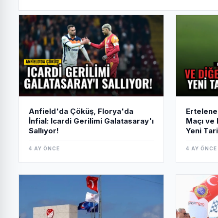
önemli bir rekora imza attı.
Anfield'da Çöküş, Florya'da
Ertelen
İnfial: Icardi Gerilimi Galatasaray'ı
Maçı ve 
Sallıyor!
Yeni Tari
4 AY ÖNCE
4 AY ÖNCE