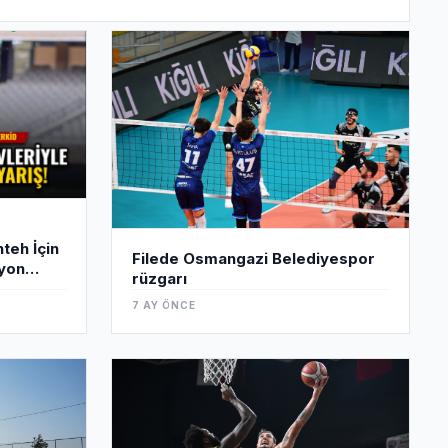
akımdan ayrı çalıştı. TFF, kadro ve sağlık durumuna
teh İçin
Filede Osmangazi Belediyespor
lyon
rüzgarı
7 AY ÖNCE