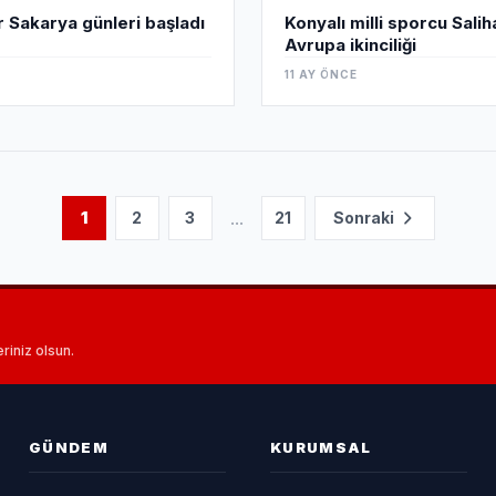
 Sakarya günleri başladı
Konyalı milli sporcu Sali
Avrupa ikinciliği
11 AY ÖNCE
...
1
2
3
21
Sonraki
riniz olsun.
GÜNDEM
KURUMSAL