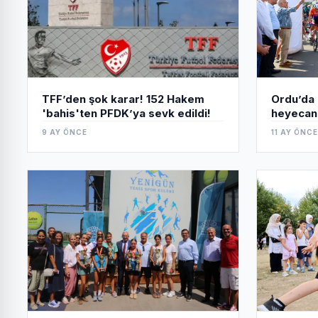
TFF’den şok karar! 152 Hakem
Ordu’da 
'bahis'ten PFDK’ya sevk edildi!
heyecan
9 AY ÖNCE
11 AY ÖNCE