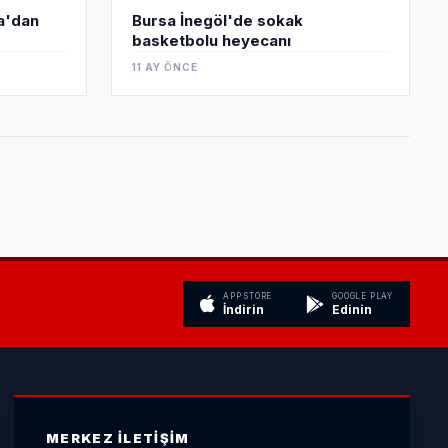
ha'dan
Bursa İnegöl'de sokak
basketbolu heyecanı
11 AY ÖNCE
APP STORE
GOOGLE PLAY
İndirin
Edinin
MERKEZ İLETIŞIM