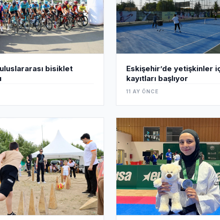
Eskişehir’de yetişkinler i
uluslararası bisiklet
kayıtları başlıyor
ı
11 AY ÖNCE