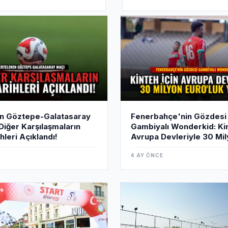
Abdülkerim Bardakcı ise t
ilişkin bilgilendirme yaptı.
en Göztepe-Galatasaray
Fenerbahçe'nin Gözdesi
Diğer Karşılaşmaların
Gambiyalı Wonderkid: Kin
hleri Açıklandı!
Avrupa Devleriyle 30 Mi
Euro'luk Yarış!
4 AY ÖNCE