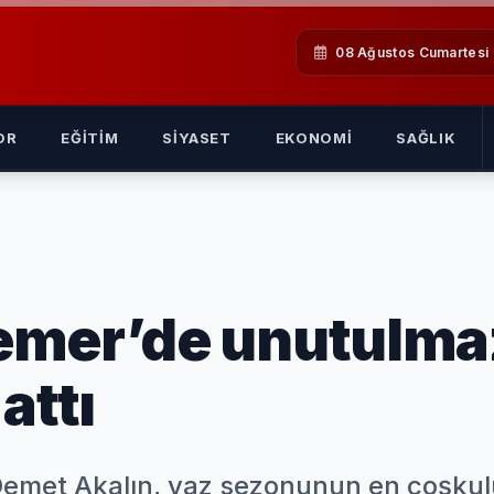
08 Ağustos Cumartesi
OR
EĞITIM
SIYASET
EKONOMI
SAĞLIK
emer’de unutulma
attı
 Demet Akalın, yaz sezonunun en coşku