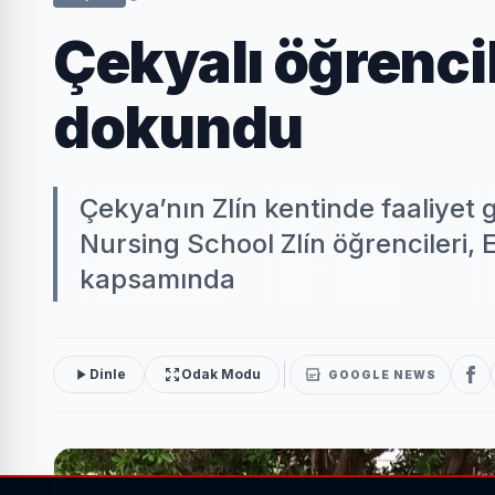
Çekyalı öğrenci
dokundu
Çekya’nın Zlín kentinde faaliye
Nursing School Zlín öğrencileri,
kapsamında
Dinle
Odak Modu
GOOGLE NEWS