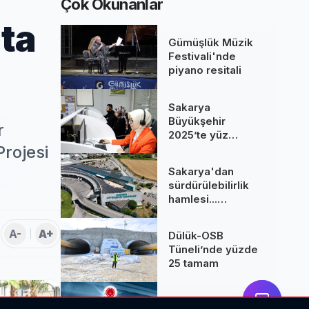
Çok Okunanlar
ata
Gümüşlük Müzik
Festivali'nde
piyano resitali
Sakarya
Büyükşehir
r
2025’te yüz
binlere dokundu...
Projesi
260 bine yakın
Sakarya'dan
çağrı cevaplandı
sürdürülebilirlik
hamlesi...
Terminal GES
binalarına hizmet
A-
A+
Dülük-OSB
üretiyor
Tüneli’nde yüzde
25 tamam
Savunma