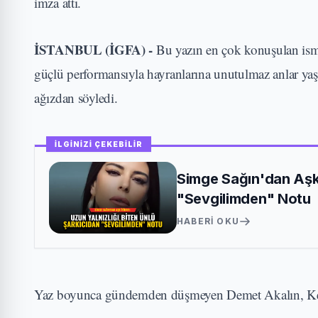
imza attı.
İSTANBUL (İGFA) -
Bu yazın en çok konuşulan ism
güçlü performansıyla hayranlarına unutulmaz anlar yaşa
ağızdan söyledi.
İLGİNİZİ ÇEKEBİLİR
Simge Sağın'dan Aşk İ
"Sevgilimden" Notu
HABERI OKU
Yaz boyunca gündemden düşmeyen Demet Akalın, Kemer