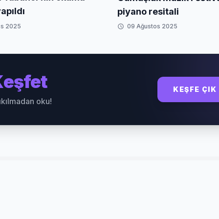
apıldı
piyano resitali
os 2025
09 Ağustos 2025
eşfet
KEŞFE ÇIK
sıkılmadan oku!