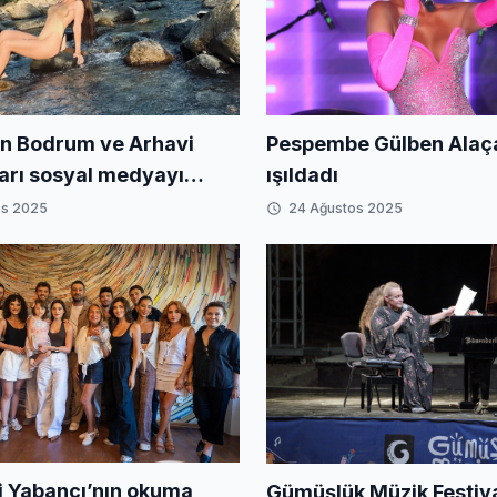
n Bodrum ve Arhavi
Pespembe Gülben Alaça
ları sosyal medyayı
ışıldadı
os 2025
24 Ağustos 2025
 Yabancı’nın okuma
Gümüşlük Müzik Festiv