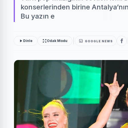
konserlerinden birine Antalya’nı
Bu yazın e
Dinle
Odak Modu
GOOGLE NEWS