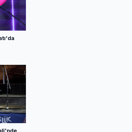
tı'da
ali'nde