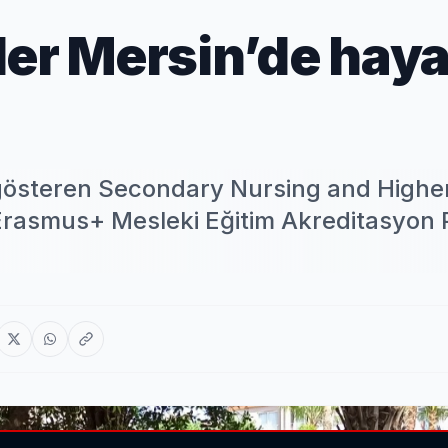
ler Mersin’de hay
t gösteren Secondary Nursing and Highe
 Erasmus+ Mesleki Eğitim Akreditasyon 