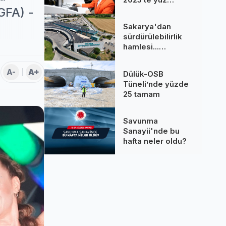
binlere dokundu...
GFA) -
260 bine yakın
Sakarya'dan
çağrı cevaplandı
sürdürülebilirlik
hamlesi...
Terminal GES
binalarına hizmet
A-
A+
Dülük-OSB
üretiyor
Tüneli’nde yüzde
25 tamam
Savunma
Sanayii'nde bu
hafta neler oldu?