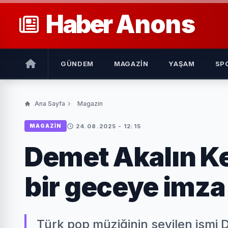
Haber
Anons
GÜNDEM
MAGAZIN
YAŞAM
SP
Ana Sayfa
Magazin
24.08.2025 - 12:15
MAGAZIN
Demet Akalın K
bir geceye imza 
Türk pop müziğinin sevilen ismi