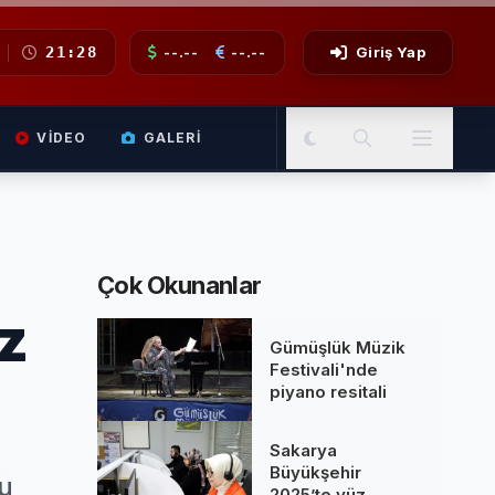
21:28
--.--
--.--
Giriş Yap
VIDEO
GALERI
Çok Okunanlar
z
Gümüşlük Müzik
Festivali'nde
piyano resitali
Sakarya
Büyükşehir
lu
2025’te yüz