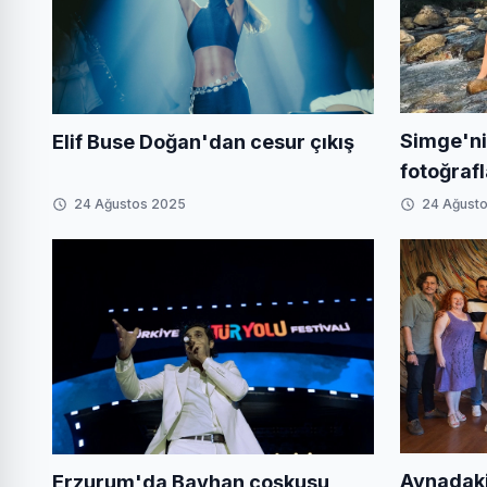
Simge'ni
Elif Buse Doğan'dan cesur çıkış
fotoğraf
salladı
24 Ağustos 2025
24 Ağust
Aynadaki
Erzurum'da Bayhan coşkusu