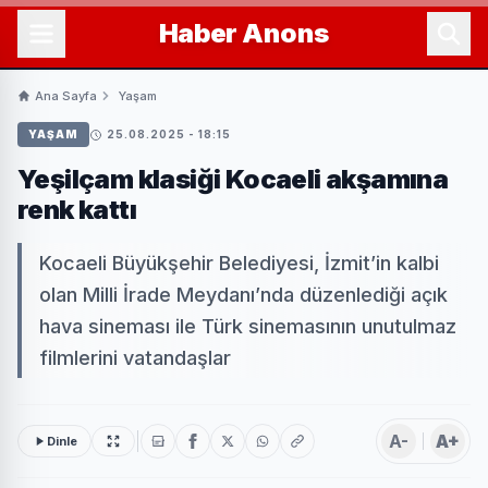
Haber
Anons
Ana Sayfa
Yaşam
YAŞAM
25.08.2025 - 18:15
Yeşilçam klasiği Kocaeli akşamına
renk kattı
Kocaeli Büyükşehir Belediyesi, İzmit’in kalbi
olan Milli İrade Meydanı’nda düzenlediği açık
hava sineması ile Türk sinemasının unutulmaz
filmlerini vatandaşlar
A-
A+
Dinle