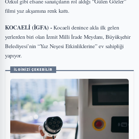
Özkul gibi efsane sanatçıların rol aldığı “Gülen Gözler”
filmi yaz akşamına renk kattı.
KOCAELİ (İGFA) -
Kocaeli denince akla ilk gelen
yerlerden biri olan İzmit Milli İrade Meydanı, Büyükşehir
Belediyesi’nin “Yaz Neşesi Etkinliklerine” ev sahipliği
yapıyor.
İLGİNİZİ ÇEKEBİLİR