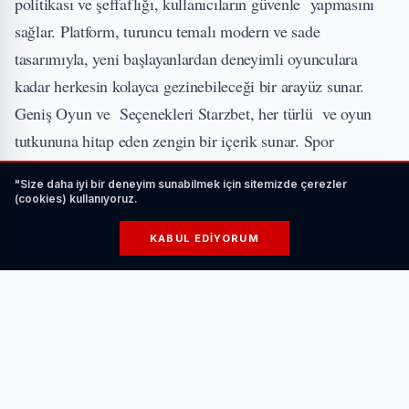
politikası ve şeffaflığı, kullanıcıların güvenle yapmasını
sağlar. Platform, turuncu temalı modern ve sade
tasarımıyla, yeni başlayanlardan deneyimli oyunculara
kadar herkesin kolayca gezinebileceği bir arayüz sunar.
Geniş Oyun ve Seçenekleri Starzbet, her türlü ve oyun
tutkununa hitap eden zengin bir içerik sunar. Spor
tutkunları için, futbol, basketbol, tenis gibi popüler spor
"Size daha iyi bir deneyim sunabilmek için sitemizde çerezler
dallarının yanı sıra e-spor turnuvaları ve sanal sporlar gibi
(cookies) kullanıyoruz.
yenilikçi seçenekler mevcuttur. Canlı özelliği, maçlar
KABUL EDIYORUM
sırasında anlık oranlarla yapma imkanı tanır. severler için
ise Starzbet, pragmatic play gibi önde gelen sağlayıcıların
sunduğu Cömert Bonuslar ve Promosyonlar Starzbet, yeni
ve mevcut kullanıcılarına sunduğu bonuslarla oyun
deneyimini daha kazançlı hale getiriyor. Yeni üyelere özel
%100 hoş geldin bonusu, ilk para yatırma işleminizi ikiye