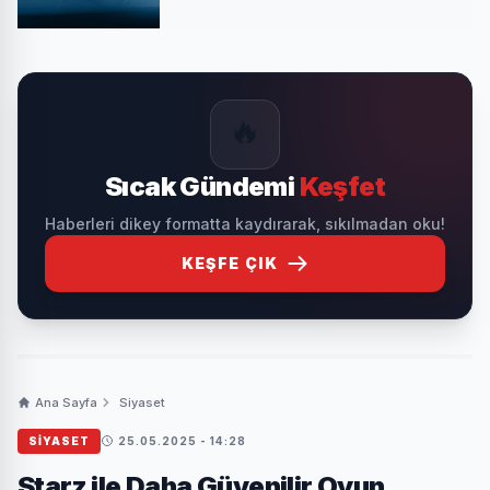
🔥
Sıcak Gündemi
Keşfet
Haberleri dikey formatta kaydırarak, sıkılmadan oku!
KEŞFE ÇIK
Ana Sayfa
Siyaset
SIYASET
25.05.2025 - 14:28
Starz ile Daha Güvenilir Oyun