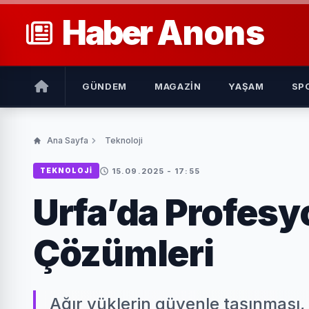
Haber
Anons
GÜNDEM
MAGAZIN
YAŞAM
SP
Ana Sayfa
Teknoloji
15.09.2025 - 17:55
TEKNOLOJI
Urfa’da Profesy
Çözümleri
Ağır yüklerin güvenle taşınması