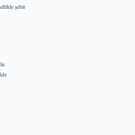
llikle şehir
ır.
ilde