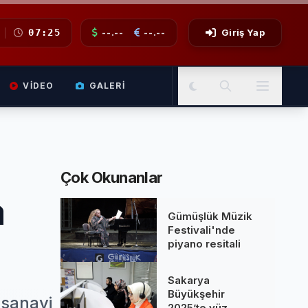
07:25
--.--
--.--
Giriş Yap
VIDEO
GALERI
Çok Okunanlar
a
Gümüşlük Müzik
Festivali'nde
piyano resitali
Sakarya
Büyükşehir
 sanayi
2025’te yüz