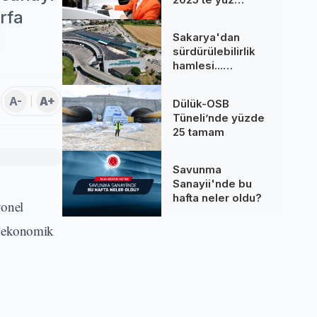
binlere dokundu...
rfa
260 bine yakın
Sakarya'dan
çağrı cevaplandı
sürdürülebilirlik
hamlesi...
Terminal GES
binalarına hizmet
A-
A+
Dülük-OSB
üretiyor
Tüneli’nde yüzde
25 tamam
Savunma
Sanayii'nde bu
hafta neler oldu?
yonel
e ekonomik