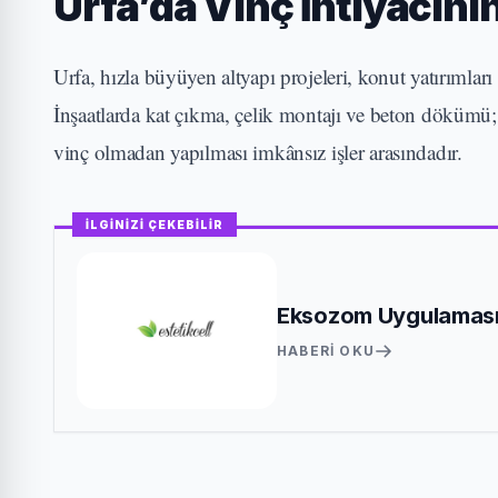
Urfa’da Vinç İhtiyacının
Urfa, hızla büyüyen altyapı projeleri, konut yatırımları 
İnşaatlarda kat çıkma, çelik montajı ve beton dökümü;
vinç olmadan yapılması imkânsız işler arasındadır.
İLGİNİZİ ÇEKEBİLİR
Eksozom Uygulaması il
HABERI OKU