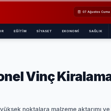
07 Ağustos Cuma
OR
EĞITIM
SIYASET
EKONOMI
SAĞLIK
onel Vinç Kiralam
, yüksek noktalara malzeme aktarımı ve