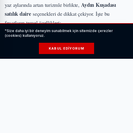
Aydın Kuşadası
yaz aylarında artan turizmle birlikte,
satılık daire
seçenekleri de dikkat çekiyor. İşte bu
fırsatların temel özellikleri:
Farklı fiyat aralıkları
: Kuşadası’nda daire fiyatları
"Size daha iyi bir deneyim sunabilmek için sitemizde çerezler
(cookies) kullanıyoruz.
konumuna ve özelliklerine göre değişiklik
göstermektedir.
KABUL EDIYORUM
Çeşitli daire tipleri
: 1+1, 2+1, lüks daireler ya da
deniz manzaralı seçenekler bulmak mümkün.
Yatırım potansiyeli
: Kiralama amacıyla da alım
yapmayı düşünenler için yüksek bir getirisi var.
Aydın Kuşadası satılık daire
Sonuç olarak,
fırsatları, her
bütçeye uygun seçenekler sunarak, hem yaşamak hem de
yatırım yapmak isteyenler için ideal bir alternatif