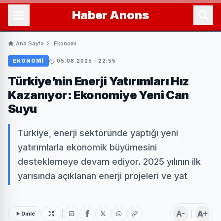
Haber
Anons
Ana Sayfa
Ekonomi
EKONOMI
05.08.2025 - 22:55
Türkiye’nin Enerji Yatırımları Hız
Kazanıyor: Ekonomiye Yeni Can
Suyu
Türkiye, enerji sektöründe yaptığı yeni
yatırımlarla ekonomik büyümesini
desteklemeye devam ediyor. 2025 yılının ilk
yarısında açıklanan enerji projeleri ve yat
A-
A+
Dinle