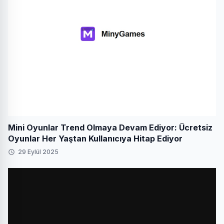
Mini Oyunlar Trend Olmaya Devam Ediyor: Ücretsiz
Oyunlar Her Yaştan Kullanıcıya Hitap Ediyor
29 Eylül 2025