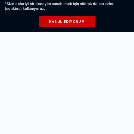
"Size daha iyi bir deneyim sunabilmek için sitemizde çerezler
(cookies) kullanıyoruz.
Elektrikli Araç Şarj Ederken Nelere Dikkat
Edilmelidir?
KABUL EDIYORUM
HABERI OKU
Kiosklar aracılığıyla fotoğraf çektiren vatandaşlar, yapay
zekâ teknolojisi sayesinde Ulu Önder Mustafa Kemal
Atatürk ile aynı karede yer alma mutluluğunu yaşadı.
Hayata geçirilen bu uygulama, 28 Ekim’de UNESCO
Tarihi Meydanı ve Bursa Şehirlerarası Otobüs
Terminali’nde vatandaşlarla buluşurken, 29 Ekim’de ise
PodyumPark ile Kent Meydanı’nda vatandaşların
hizmetinde olacak.