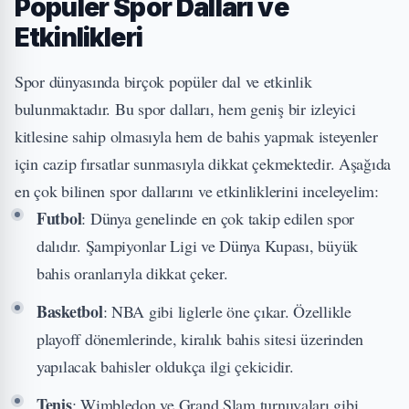
Popüler Spor Dalları ve
Etkinlikleri
Spor dünyasında birçok popüler dal ve etkinlik
bulunmaktadır. Bu spor dalları, hem geniş bir izleyici
kitlesine sahip olmasıyla hem de bahis yapmak isteyenler
için cazip fırsatlar sunmasıyla dikkat çekmektedir. Aşağıda
en çok bilinen spor dallarını ve etkinliklerini inceleyelim:
Futbol
: Dünya genelinde en çok takip edilen spor
dalıdır. Şampiyonlar Ligi ve Dünya Kupası, büyük
bahis oranlarıyla dikkat çeker.
Basketbol
: NBA gibi liglerle öne çıkar. Özellikle
playoff dönemlerinde, kiralık bahis sitesi üzerinden
yapılacak bahisler oldukça ilgi çekicidir.
Tenis
: Wimbledon ve Grand Slam turnuvaları gibi