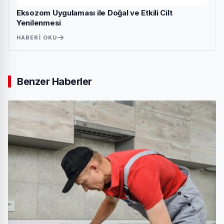
Eksozom Uygulaması ile Doğal ve Etkili Cilt
Yenilenmesi
HABERI OKU
Benzer Haberler