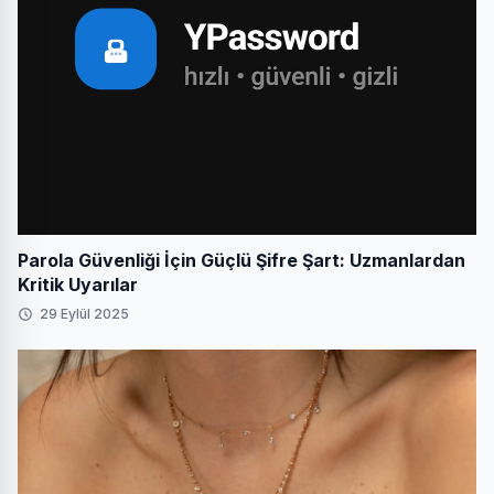
Parola Güvenliği İçin Güçlü Şifre Şart: Uzmanlardan
Kritik Uyarılar
29 Eylül 2025