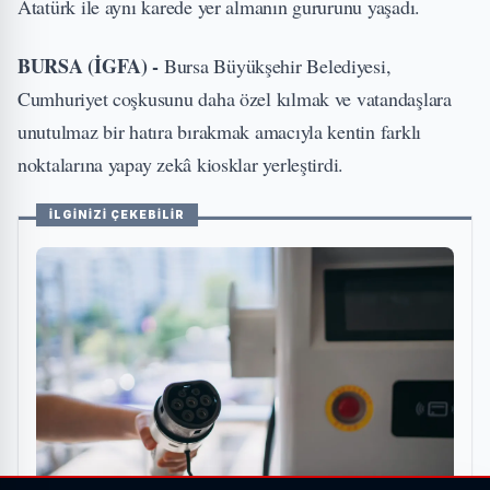
Atatürk ile aynı karede yer almanın gururunu yaşadı.
BURSA (İGFA) -
Bursa Büyükşehir Belediyesi,
Cumhuriyet coşkusunu daha özel kılmak ve vatandaşlara
unutulmaz bir hatıra bırakmak amacıyla kentin farklı
noktalarına yapay zekâ kiosklar yerleştirdi.
İLGİNİZİ ÇEKEBİLİR