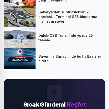
çağrı cevaplandı
Sakarya'dan sürdürülebilirlik
hamlesi... Terminal GES binalarına
hizmet üretiyor
Dülük-OSB Tüneli’nde yüzde 25
tamam
Savunma Sanayii'nde bu hafta neler
oldu?
🔥
Sıcak Gündemi
Keşfet