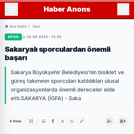
Haber
Anons
Ana Sayfa
Spor
SPOR
25.08.2025 - 13:36
Sakaryalı sporculardan önemli
başarı
Sakarya Büyükşehir Belediyesi’nin bisiklet ve
güreş takımının sporcuları katıldıkları ulusal
organizasyonlarda önemli dereceler elde
etti.SAKARYA (İGFA) - Saka
A-
A+
Dinle