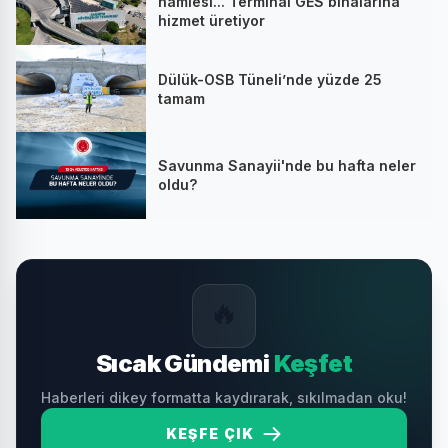
hamlesi... Terminal GES binalarına
hizmet üretiyor
Dülük-OSB Tüneli’nde yüzde 25
tamam
Savunma Sanayii'nde bu hafta neler
oldu?
🔥
Sıcak Gündemi
Keşfet
Haberleri dikey formatta kaydırarak, sıkılmadan oku!
KEŞFE ÇIK