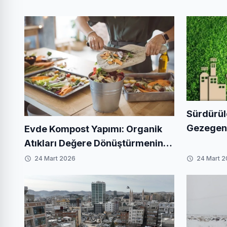
Sürdürül
Gezegenim
Evde Kompost Yapımı: Organik
Yaratabil
Atıkları Değere Dönüştürmenin
En Kolay Yolu
24 Mart 2026
24 Mart 