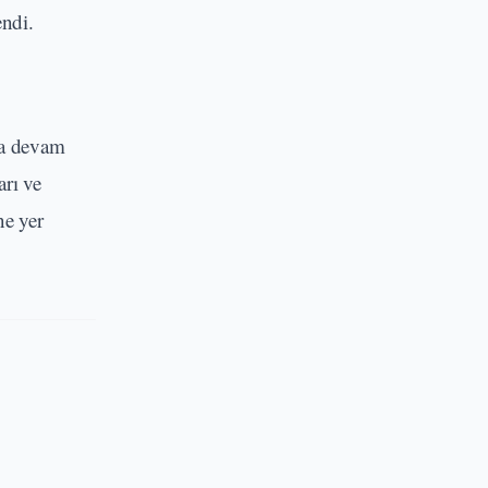
endi.
la devam
arı ve
ne yer