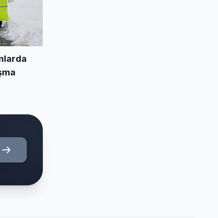
mlarda
ışma