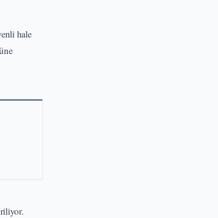
enli hale
nüne
iliyor.