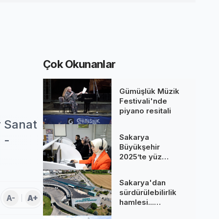
Çok Okunanlar
Gümüşlük Müzik
Festivali'nde
piyano resitali
r Sanat
Sakarya
 -
Büyükşehir
2025’te yüz
binlere dokundu...
260 bine yakın
Sakarya'dan
çağrı cevaplandı
sürdürülebilirlik
A-
A+
hamlesi...
Terminal GES