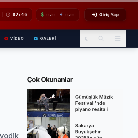
02:46
--.--
--.--
Giriş Yap
VIDEO
GALERI
Çok Okunanlar
Gümüşlük Müzik
Festivali'nde
piyano resitali
Sakarya
Büyükşehir
iyodik
2025’te yüz