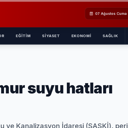
07 Ağustos Cuma
OR
EĞITIM
SIYASET
EKONOMI
SAĞLIK
ur suyu hatları
u ve Kanalizasyon İdaresi (SASKİ), per