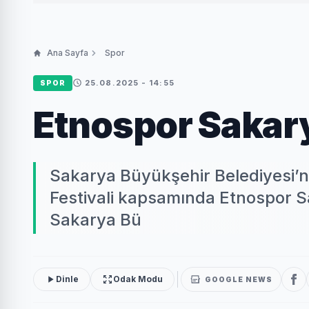
Ana Sayfa
Spor
25.08.2025 - 14:55
SPOR
Etnospor Sakary
Sakarya Büyükşehir Belediyesi’ni
Festivali kapsamında Etnospor S
Sakarya Bü
Dinle
Odak Modu
GOOGLE NEWS