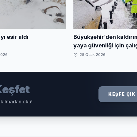
Büyükşehir’den kaldırı
yı esir aldı
yaya güvenliği için çal
2026
25 Ocak 2026
eşfet
KEŞFE ÇIK
sıkılmadan oku!