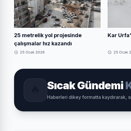
Kar Urfa'
25 metrelik yol projesinde
çalışmalar hız kazandı
25 Ocak 2026
25 Ocak 
Sıcak Gündemi
K
🔥
Haberleri dikey formatta kaydırarak, 