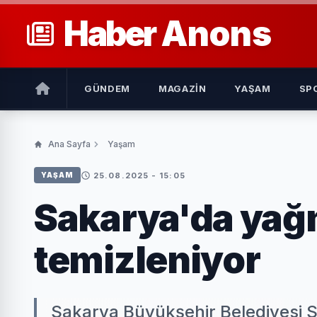
Haber
Anons
GÜNDEM
MAGAZIN
YAŞAM
SP
Ana Sayfa
Yaşam
25.08.2025 - 15:05
YAŞAM
Sakarya'da yağm
temizleniyor
Sakarya Büyükşehir Belediyesi S