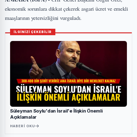
ekonomik sorunlara dikkat çekerek asgari ücret ve emekli
maaşlarının yetersizliğini vurguladı.
İLGİNİZİ ÇEKEBİLİR
Süleyman Soylu'dan İsrail'e İlişkin Önemli
Açıklamalar
HABERI OKU