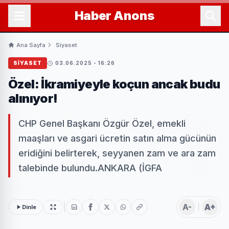
Haber
Anons
Ana Sayfa
Siyaset
SIYASET
03.06.2025 - 16:26
Özel: İkramiyeyle koçun ancak budu
alınıyor!
CHP Genel Başkanı Özgür Özel, emekli
maaşları ve asgari ücretin satın alma gücünün
eridiğini belirterek, seyyanen zam ve ara zam
talebinde bulundu.ANKARA (İGFA
A-
A+
Dinle