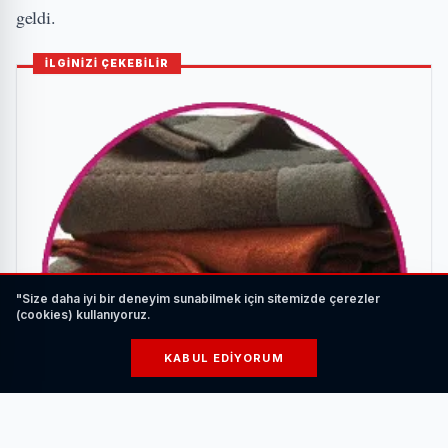
geldi.
İLGİNİZİ ÇEKEBİLİR
"Size daha iyi bir deneyim sunabilmek için sitemizde çerezler
(cookies) kullanıyoruz.
KABUL EDIYORUM