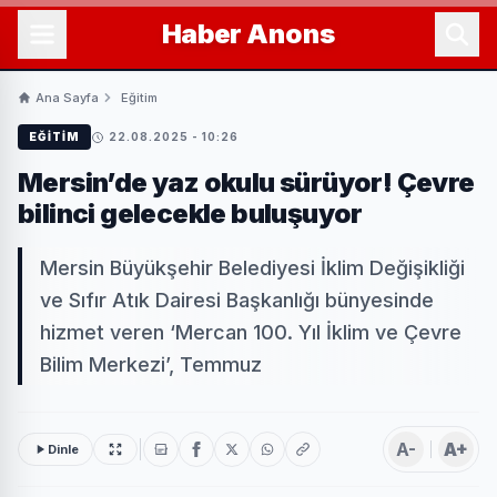
Haber
Anons
Ana Sayfa
Eğitim
EĞITIM
22.08.2025 - 10:26
Mersin’de yaz okulu sürüyor! Çevre
bilinci gelecekle buluşuyor
Mersin Büyükşehir Belediyesi İklim Değişikliği
ve Sıfır Atık Dairesi Başkanlığı bünyesinde
hizmet veren ‘Mercan 100. Yıl İklim ve Çevre
Bilim Merkezi’, Temmuz
A-
A+
Dinle