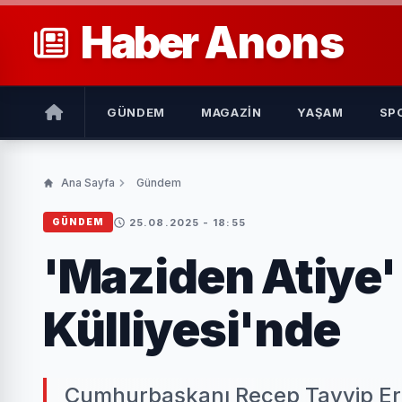
Haber
Anons
GÜNDEM
MAGAZIN
YAŞAM
SP
Ana Sayfa
Gündem
25.08.2025 - 18:55
GÜNDEM
'Maziden Atiye' 
Külliyesi'nde
Cumhurbaşkanı Recep Tayyip Erdo