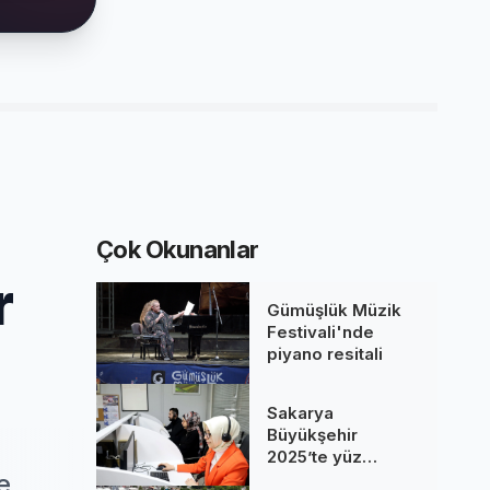
Çok Okunanlar
r
Gümüşlük Müzik
Festivali'nde
piyano resitali
Sakarya
Büyükşehir
2025’te yüz
binlere dokundu...
e