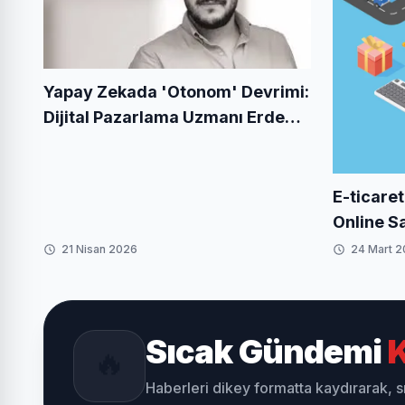
Yapay Zekada 'Otonom' Devrimi:
Dijital Pazarlama Uzmanı Erdem
Cırık Kimdir?
E-ticaret
Online S
Kapsaml
21 Nisan 2026
24 Mart 
Sıcak Gündemi
K
🔥
Haberleri dikey formatta kaydırarak, 