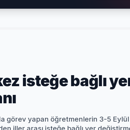
ez isteğe bağlı ye
anı
ında görev yapan öğretmenlerin 3-5 Eylül
en iller arası isteğe bağlı yer değiştirm