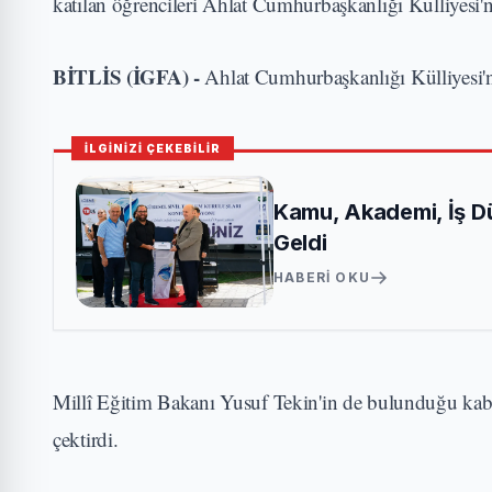
katılan öğrencileri Ahlat Cumhurbaşkanlığı Külliyesi'n
BİTLİS (İGFA) -
Ahlat Cumhurbaşkanlığı Külliyesi'nd
İLGİNİZİ ÇEKEBİLİR
Kamu, Akademi, İş D
Geldi
HABERI OKU
Millî Eğitim Bakanı Yusuf Tekin'in de bulunduğu kabu
çektirdi.