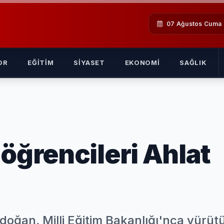
07 Ağustos Cuma
OR
EĞITIM
SIYASET
EKONOMI
SAĞLIK
öğrencileri Ahlat
ğan, Milli Eğitim Bakanlığı'nca yürüt