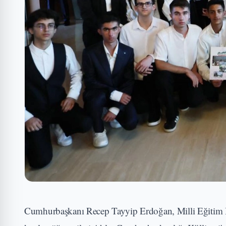
Cumhurbaşkanı Recep Tayyip Erdoğan, Milli Eğitim 