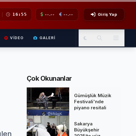
16:55
--.--
--.--
Giriş Yap
VIDEO
GALERI
Çok Okunanlar
Gümüşlük Müzik
Festivali'nde
piyano resitali
Sakarya
Büyükşehir
ülen
2025’te yüz