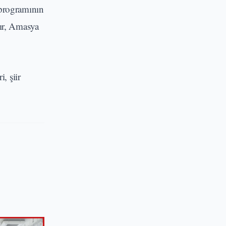
 programının
kır, Amasya
, şiir