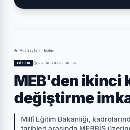
Ana Sayfa
Eğitim
25.08.2025 - 18:55
EĞITIM
MEB'den ikinci k
değiştirme imk
Millî Eğitim Bakanlığı, kadrolar
tarihleri arasında MEBBİS üzerind