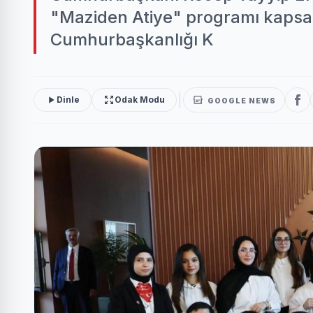
"Maziden Atiye" programı kapsam
Cumhurbaşkanlığı K
Dinle
Odak Modu
GOOGLE NEWS