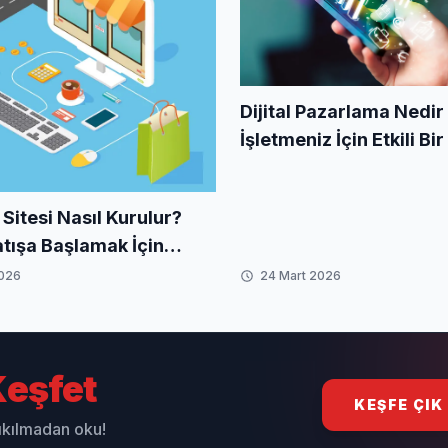
Dijital Pazarlama Nedir
İşletmeniz İçin Etkili Bir
Nasıl Oluşturulur?
 Sitesi Nasıl Kurulur?
atışa Başlamak İçin
ı Rehber
2026
24 Mart 2026
eşfet
KEŞFE ÇIK
sıkılmadan oku!