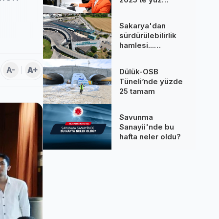
binlere dokundu...
260 bine yakın
Sakarya'dan
çağrı cevaplandı
sürdürülebilirlik
hamlesi...
Terminal GES
binalarına hizmet
A-
A+
Dülük-OSB
üretiyor
Tüneli’nde yüzde
25 tamam
Savunma
Sanayii'nde bu
hafta neler oldu?