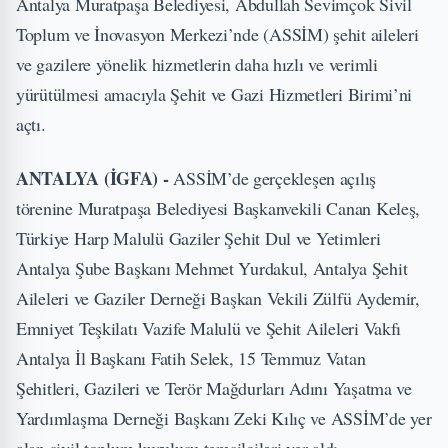
Antalya Muratpaşa Belediyesi, Abdullah Sevimçok Sivil
Toplum ve İnovasyon Merkezi’nde (ASSİM) şehit aileleri
ve gazilere yönelik hizmetlerin daha hızlı ve verimli
yürütülmesi amacıyla Şehit ve Gazi Hizmetleri Birimi’ni
açtı.
ANTALYA (İGFA) -
ASSİM’de gerçekleşen açılış
törenine Muratpaşa Belediyesi Başkanvekili Canan Keleş,
Türkiye Harp Malulü Gaziler Şehit Dul ve Yetimleri
Antalya Şube Başkanı Mehmet Yurdakul, Antalya Şehit
Aileleri ve Gaziler Derneği Başkan Vekili Zülfü Aydemir,
Emniyet Teşkilatı Vazife Malulü ve Şehit Aileleri Vakfı
Antalya İl Başkanı Fatih Selek, 15 Temmuz Vatan
Şehitleri, Gazileri ve Terör Mağdurları Adını Yaşatma ve
Yardımlaşma Derneği Başkanı Zeki Kılıç ve ASSİM’de yer
alan sivil toplum kuruluşu temsilcileri yer aldı.