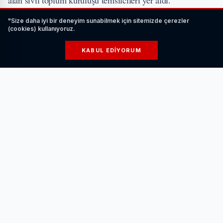
"Size daha iyi bir deneyim sunabilmek için sitemizde çerezler
İLGİNİZİ ÇEKEBİLİR
(cookies) kullanıyoruz.
KABUL EDIYORUM
Elektrikli Araç Şarj Ederken Nelere Dikkat
Edilmelidir?
HABERI OKU