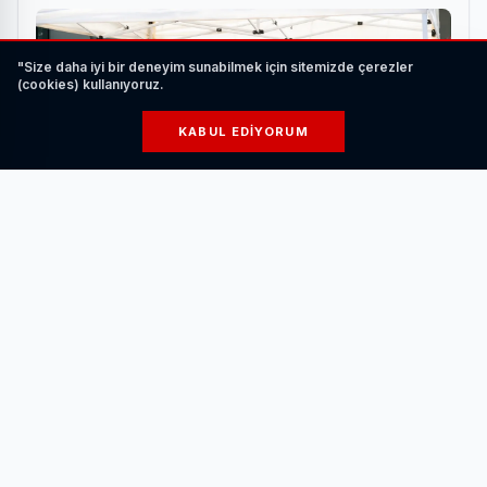
"Size daha iyi bir deneyim sunabilmek için sitemizde çerezler
(cookies) kullanıyoruz.
KABUL EDIYORUM
Kamu, Akademi, İş Dünyası ve Sivil Toplum KSTK
Buluşmasında Bir Araya Geldi
HABERI OKU
Konseri Belediye Başkanı Alper Taban da takip etti.
Alanda kalabalığın coşkusuna ortak olan Başkan Taban,