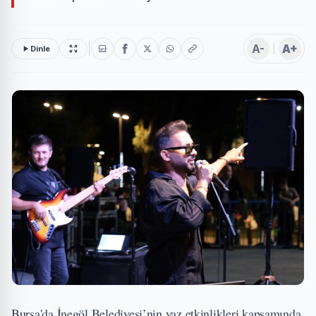
A-
A+
Dinle
Bursa'da İnegöl Belediyesi’nin yaz etkinlikleri kapsamında