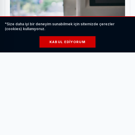
"Size daha iyi bir deneyim sunabilmek için sitemizde çerezler
(cookies) kullanıyoruz.
KABUL EDIYORUM
Elektrikli Araç Şarj Ederken Nelere Dikkat
Edilmelidir?
HABERI OKU
9-13 yaş grubuna yönelik 15 kişilik sınıflarda verilen
eğitimler, çocukların özgüvenini artırırken problem çözme,
analitik düşünme ve takım çalışması yeteneklerini de
geliştiriyor.