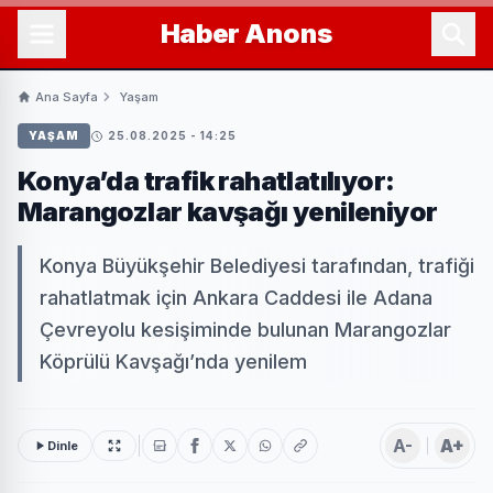
Haber
Anons
Ana Sayfa
Yaşam
YAŞAM
25.08.2025 - 14:25
Konya’da trafik rahatlatılıyor:
Marangozlar kavşağı yenileniyor
Konya Büyükşehir Belediyesi tarafından, trafiği
rahatlatmak için Ankara Caddesi ile Adana
Çevreyolu kesişiminde bulunan Marangozlar
Köprülü Kavşağı’nda yenilem
A-
A+
Dinle