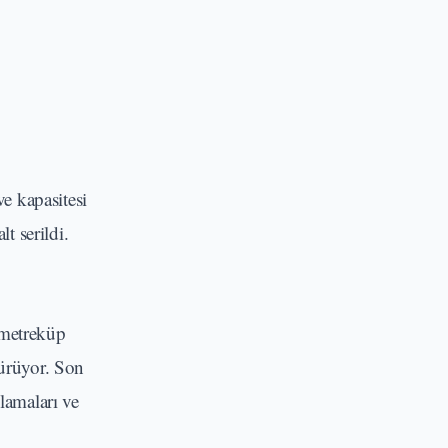
ve kapasitesi
t serildi.
 metreküp
sürüyor. Son
lamaları ve