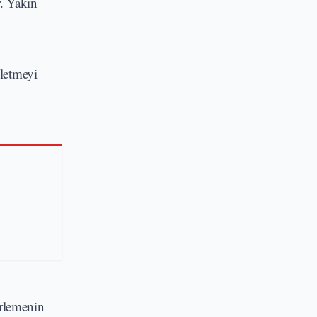
r. Yakın
fletmeyi
erlemenin