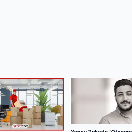
Yapay Zekada 'Otonom'