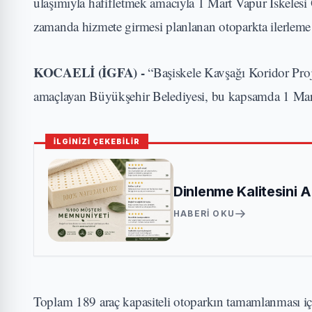
ulaşımıyla hafifletmek amacıyla 1 Mart Vapur İskelesi
zamanda hizmete girmesi planlanan otoparkta ilerleme 
KOCAELİ (İGFA) -
“Başiskele Kavşağı Koridor Proje
amaçlayan Büyükşehir Belediyesi, bu kapsamda 1 Mart 
İLGİNİZİ ÇEKEBİLİR
Dinlenme Kalitesini 
HABERI OKU
Toplam 189 araç kapasiteli otoparkın tamamlanması içi