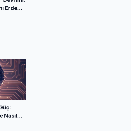
anı Erdem
 Güç:
e Nasıl