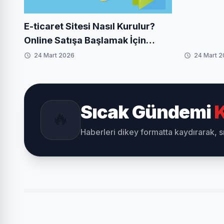
Nasıl Olu
E-ticaret Sitesi Nasıl Kurulur?
Online Satışa Başlamak İçin
Kapsamlı Rehber
24 Mart 2026
24 Mart 
Sıcak Gündemi
K
🔥
Haberleri dikey formatta kaydırarak, 