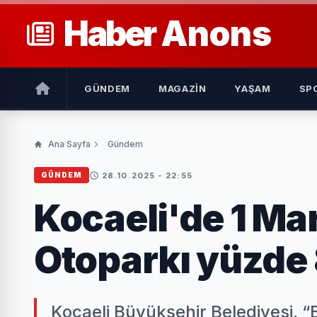
Haber
Anons
GÜNDEM
MAGAZIN
YAŞAM
SP
Ana Sayfa
Gündem
28.10.2025 - 22:55
GÜNDEM
Kocaeli'de 1 Mar
Otoparkı yüzde
Kocaeli Büyükşehir Belediyesi, “