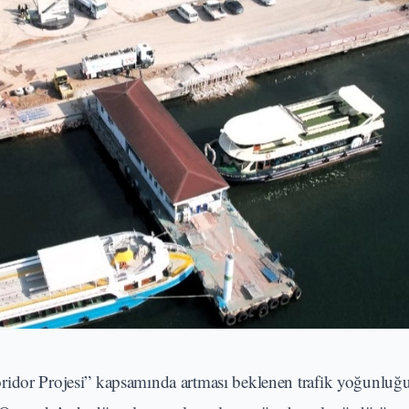
ridor Projesi” kapsamında artması beklenen trafik yoğunluğ