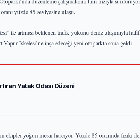
 Otoparkı’nda düzenleme çalışmalarını tüm hızıyla sürdürüyo
oranı yüzde 85 seviyesine ulaştı.
si” ile artması beklenen trafik yükünü deniz ulaşımıyla hafi
Vapur İskelesi’ne inşa edeceği yeni otoparkta sona geldi.
Artıran Yatak Odası Düzeni
n ekipler yoğun mesai harcıyor. Yüzde 85 oranında fiziki il