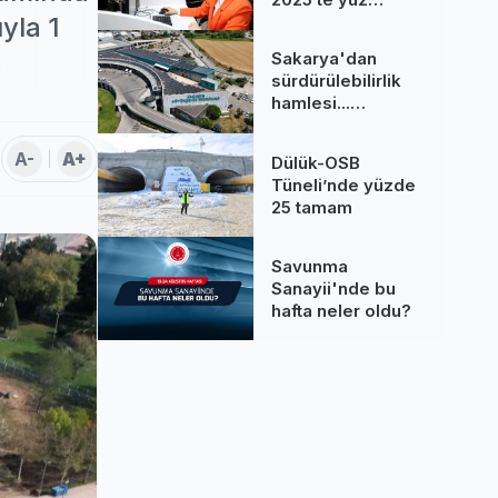
binlere dokundu...
yla 1
260 bine yakın
Sakarya'dan
çağrı cevaplandı
sürdürülebilirlik
hamlesi...
Terminal GES
binalarına hizmet
A-
A+
Dülük-OSB
üretiyor
Tüneli’nde yüzde
25 tamam
Savunma
Sanayii'nde bu
hafta neler oldu?