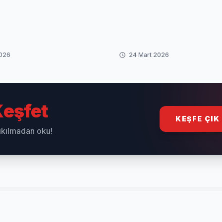
şturulur?
2026
24 Mart 2026
eşfet
KEŞFE ÇIK
sıkılmadan oku!