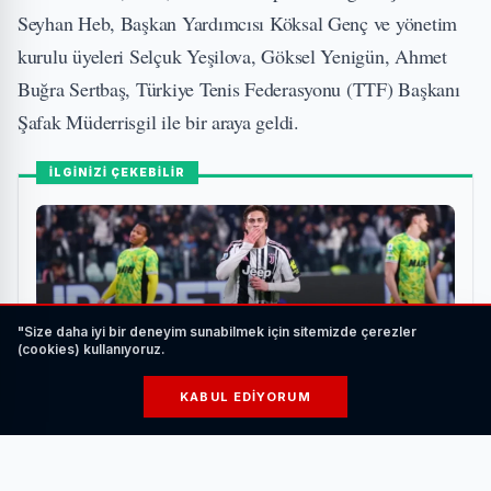
Seyhan Heb, Başkan Yardımcısı Köksal Genç ve yönetim
kurulu üyeleri Selçuk Yeşilova, Göksel Yenigün, Ahmet
Buğra Sertbaş, Türkiye Tenis Federasyonu (TTF) Başkanı
Şafak Müderrisgil ile bir araya geldi.
İLGİNİZİ ÇEKEBİLİR
"Size daha iyi bir deneyim sunabilmek için sitemizde çerezler
(cookies) kullanıyoruz.
KABUL EDIYORUM
Kenan Yıldız Tarih Yazdı, Juventus Sassuolo ile
Berabere Kaldı