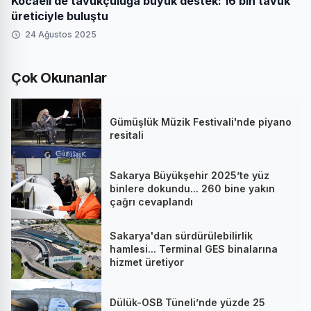
Kocaeli’de tavukçuluğa büyük destek: 16 bin tavuk
üreticiyle buluştu
24 Ağustos 2025
Çok Okunanlar
Gümüşlük Müzik Festivali'nde piyano
resitali
Sakarya Büyükşehir 2025’te yüz
binlere dokundu... 260 bine yakın
çağrı cevaplandı
Sakarya'dan sürdürülebilirlik
hamlesi... Terminal GES binalarına
hizmet üretiyor
Dülük-OSB Tüneli’nde yüzde 25