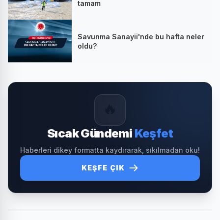
tamam
Savunma Sanayii'nde bu hafta neler
oldu?
🔥
Sıcak Gündemi
Keşfet
Haberleri dikey formatta kaydırarak, sıkılmadan oku!
KEŞFE ÇIK