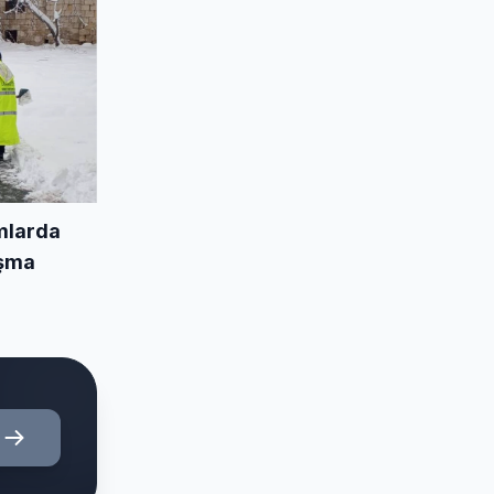
mlarda
ışma