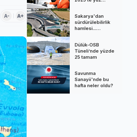
binlere dokundu...
260 bine yakın
A-
A+
Sakarya'dan
çağrı cevaplandı
sürdürülebilirlik
hamlesi...
Terminal GES
binalarına hizmet
Dülük-OSB
üretiyor
Tüneli’nde yüzde
25 tamam
Savunma
Sanayii'nde bu
hafta neler oldu?