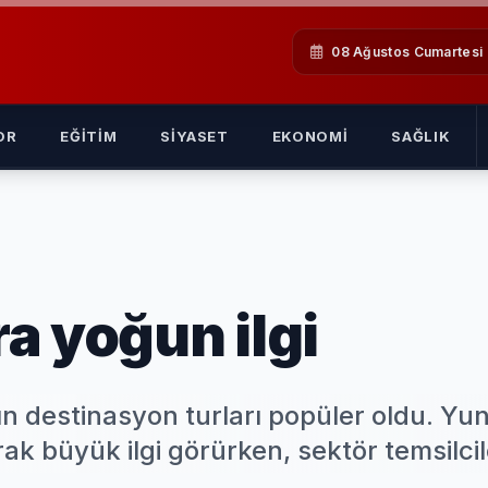
08 Ağustos Cumartesi
OR
EĞITIM
SIYASET
EKONOMI
SAĞLIK
ra yoğun ilgi
kın destinasyon turları popüler oldu. Yu
rak büyük ilgi görürken, sektör temsilcil