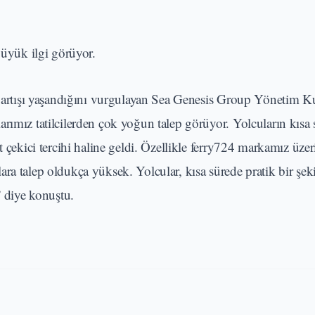
büyük ilgi görüyor.
ep artışı yaşandığını vurgulayan Sea Genesis Group Yönetim K
rımız tatilcilerden çok yoğun talep görüyor. Yolcuların kısa s
t çekici tercihi haline geldi. Özellikle ferry724 markamız üze
ra talep oldukça yüksek. Yolcular, kısa sürede pratik bir şek
” diye konuştu.