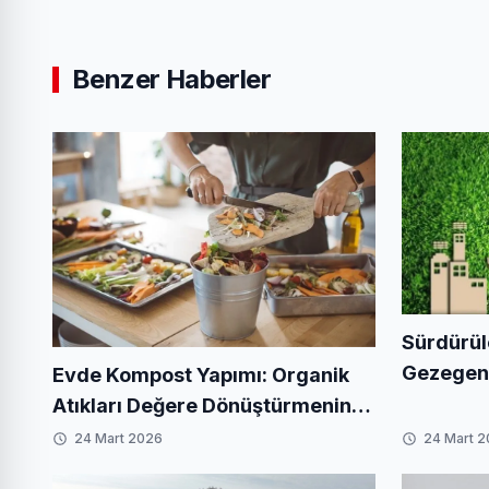
Benzer Haberler
Sürdürül
Gezegenim
Evde Kompost Yapımı: Organik
Yaratabil
Atıkları Değere Dönüştürmenin
En Kolay Yolu
24 Mart 2026
24 Mart 