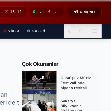
13:15
--.--
--.--
Giriş Yap
VIDEO
GALERI
Çok Okunanlar
Gümüşlük Müzik
Festivali'nde
piyano resitali
nan
Sakarya
eri de t
Büyükşehir
2025’te yüz