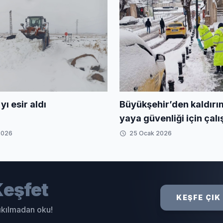
Büyükşehir’den kaldırı
yı esir aldı
yaya güvenliği için çal
2026
25 Ocak 2026
eşfet
KEŞFE ÇIK
sıkılmadan oku!