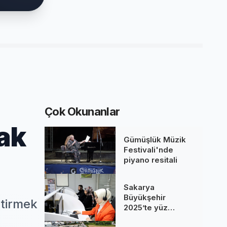
Çok Okunanlar
lak
Gümüşlük Müzik
Festivali'nde
piyano resitali
Sakarya
Büyükşehir
ştirmek
2025’te yüz
binlere dokundu...