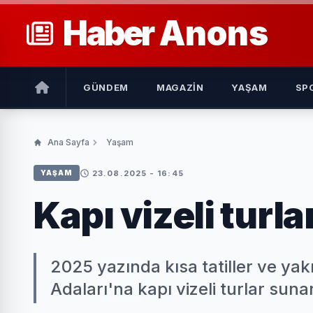
Haber
Anons
GÜNDEM
MAGAZIN
YAŞAM
SP
Ana Sayfa
Yaşam
23.08.2025 - 16:45
YAŞAM
Kapı vizeli turla
2025 yazında kısa tatiller ve ya
Adaları'na kapı vizeli turlar suna