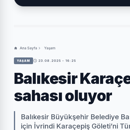
Ana Sayfa
Yaşam
23.08.2025 - 16:25
YAŞAM
Balıkesir Karaçe
sahası oluyor
Balıkesir Büyükşehir Belediye Baş
için İvrindi Karaçepiş Göleti’ni Tü