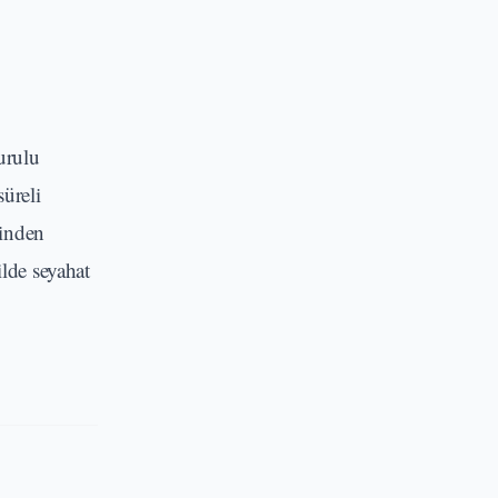
urulu
üreli
rinden
ilde seyahat