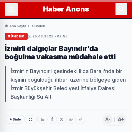
Haber
Anons
Ana Sayfa
Gündem
GÜNDEM
25.08.2025 - 09:55
İzmirli dalgıçlar Bayındır’da
boğulma vakasına müdahale etti
İzmir’in Bayındır ilçesindeki Ilıca Barajı’nda bir
kişinin boğulduğu ihbarı üzerine bölgeye giden
İzmir Büyükşehir Belediyesi İtfaiye Dairesi
Başkanlığı Su Alt
A-
A+
Dinle