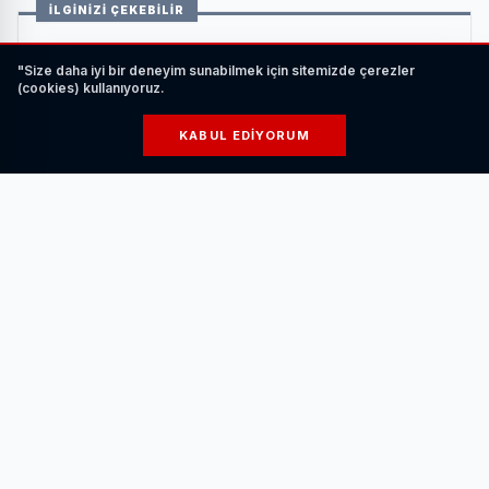
İLGİNİZİ ÇEKEBİLİR
"Size daha iyi bir deneyim sunabilmek için sitemizde çerezler
(cookies) kullanıyoruz.
KABUL EDIYORUM
Elektrikli Araç Şarj Ederken Nelere Dikkat
Edilmelidir?
HABERI OKU
Üç gün boyunca düzenlenen atölyeler, söyleşiler ve doğa