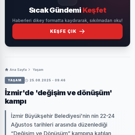
Sıcak Gündemi
Keşfet
Haberleri dikey formatta kaydırarak, sıkılmadan oku!
KEŞFE ÇIK
Ana Sayfa
Yaşam
YAŞAM
25.08.2025 - 09:46
İzmir'de 'değişim ve dönüşüm'
kampı
İzmir Büyükşehir Belediyesi'nin nin 22-24
Ağustos tarihleri arasında düzenlediği
“Değişim ve Dönüşüm” kampına katılan