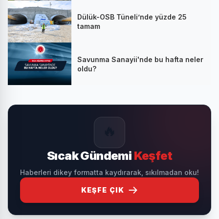
Dülük-OSB Tüneli’nde yüzde 25
tamam
Savunma Sanayii'nde bu hafta neler
oldu?
🔥
Sıcak Gündemi
Keşfet
Haberleri dikey formatta kaydırarak, sıkılmadan oku!
KEŞFE ÇIK