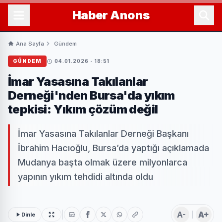
Haber
Anons
Ana Sayfa
Gündem
GÜNDEM
04.01.2026 - 18:51
İmar Yasasına Takılanlar
Derneği'nden Bursa'da yıkım
tepkisi: Yıkım çözüm değil
İmar Yasasına Takılanlar Derneği Başkanı
İbrahim Hacıoğlu, Bursa’da yaptığı açıklamada
Mudanya başta olmak üzere milyonlarca
yapının yıkım tehdidi altında oldu
A-
A+
Dinle