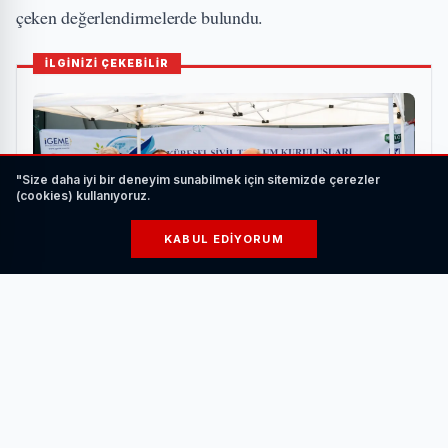
çeken değerlendirmelerde bulundu.
İLGİNİZİ ÇEKEBİLİR
"Size daha iyi bir deneyim sunabilmek için sitemizde çerezler
(cookies) kullanıyoruz.
KABUL EDIYORUM
Kamu, Akademi, İş Dünyası ve Sivil Toplum KSTK
Buluşmasında Bir Araya Geldi
HABERI OKU