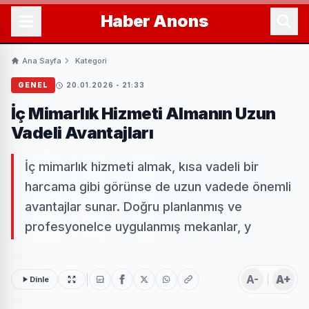
Haber
Anons
Ana Sayfa
Kategori
GENEL
20.01.2026 - 21:33
İç Mimarlık Hizmeti Almanın Uzun
Vadeli Avantajları
İç mimarlık hizmeti almak, kısa vadeli bir
harcama gibi görünse de uzun vadede önemli
avantajlar sunar. Doğru planlanmış ve
profesyonelce uygulanmış mekanlar, y
A-
A+
Dinle