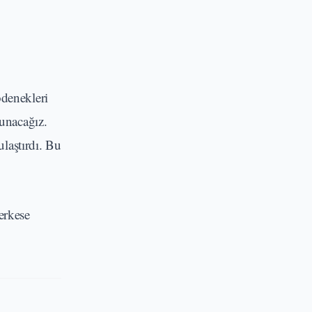
ödenekleri
sunacağız.
laştırdı. Bu
erkese