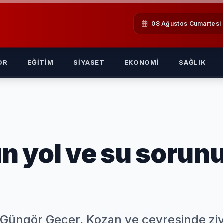
08 Ağustos Cumartesi
OR
EĞITIM
SIYASET
EKONOMI
SAĞLIK
ın yol ve su sorun
Güngör Geçer, Kozan ve çevresinde ziy