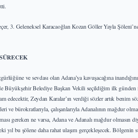
ti.
r, 3. Geleneksel Karacaoğlan Kozan Göller Yayla Şöleni’ne 
 SÜRECEK
zgürlüğüne ve sevdası olan Adana’ya kavuşacağına inandığını
de Büyükşehir Belediye Başkan Vekili seçildiğim ilk günden i
m edecektir, Zeydan Karalar’ın verdiği sözler artık benim sö
eri ve bürokratlarıyla, çalışanlarıyla Adanalının mağdur olma
ması gereken ne varsa, Adana ve Adanalı mağdur olmasın diy
eki yıl bu şölene daha rahat ulaşım gerçekleşecek. Bölgenin 