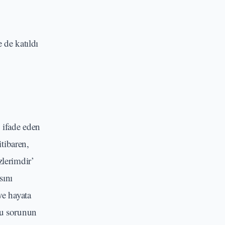
de katıldı
 ifade eden
tibaren,
zlerimdir’
sını
e hayata
su sorunun