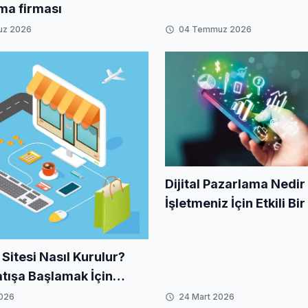
ama firması
uz 2026
04 Temmuz 2026
Dijital Pazarlama Nedir
İşletmeniz İçin Etkili Bir
Nasıl Oluşturulur?
 Sitesi Nasıl Kurulur?
atışa Başlamak İçin
ı Rehber
2026
24 Mart 2026