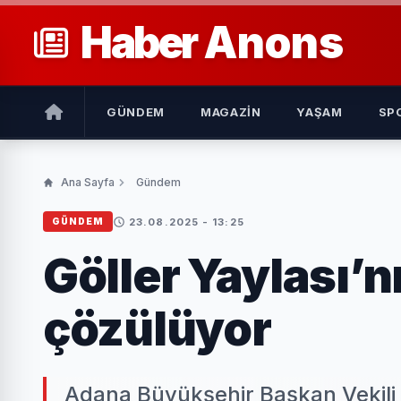
Haber
Anons
GÜNDEM
MAGAZIN
YAŞAM
SP
Ana Sayfa
Gündem
23.08.2025 - 13:25
GÜNDEM
Göller Yaylası’n
çözülüyor
Adana Büyükşehir Başkan Vekili 