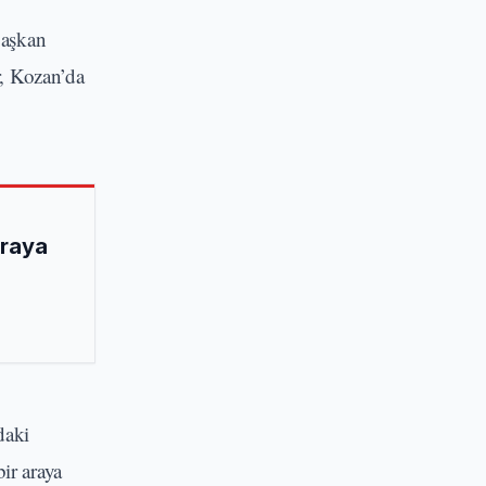
Başkan
r, Kozan’da
Araya
daki
ir araya