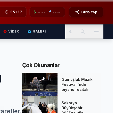
05:47
--.--
--.--
Giriş Yap
VIDEO
GALERI
Çok Okunanlar
u
Gümüşlük Müzik
Festivali'nde
piyano resitali
Sakarya
Büyükşehir
aretler,
2025’te yüz