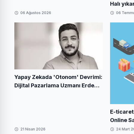
Halı yık
06 Ağustos 2026
06 Temm
Yapay Zekada 'Otonom' Devrimi:
Dijital Pazarlama Uzmanı Erdem
Cırık Kimdir?
E-ticaret
Online S
Kapsaml
21 Nisan 2026
24 Mart 