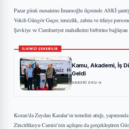
Pazar günü mesaisine İmamoğlu ilçesinde ASKİ şantiy
Vekili Güngör Geçer, temizlik, zabıta ve itfaiye person
Şevkiye ve Cumhuriyet mahallerini birbirine bağlaya
İLGİNİZİ ÇEKEBİLİR
Kamu, Akademi, İş D
Geldi
HABERI OKU
Kozan’da Zeydan Karalar’ın temelini attığı, yapımında
Zincirlikuyu Camisi’nin açılışını da gerçekleştiren Gü