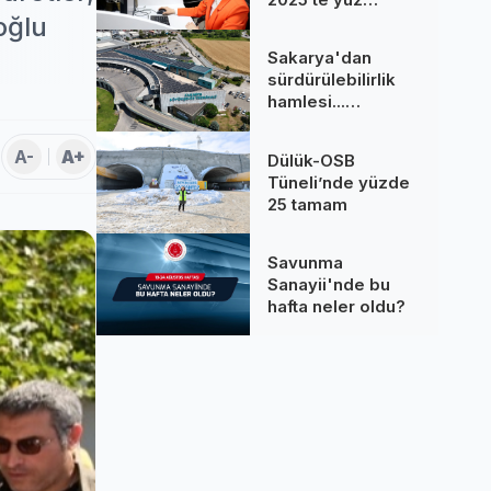
binlere dokundu...
oğlu
260 bine yakın
Sakarya'dan
çağrı cevaplandı
sürdürülebilirlik
hamlesi...
Terminal GES
binalarına hizmet
A-
A+
Dülük-OSB
üretiyor
Tüneli’nde yüzde
25 tamam
Savunma
Sanayii'nde bu
hafta neler oldu?