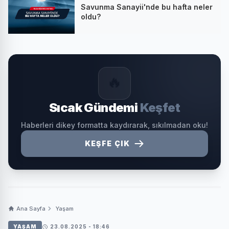
Savunma Sanayii'nde bu hafta neler
oldu?
🔥
Sıcak Gündemi
Keşfet
Haberleri dikey formatta kaydırarak, sıkılmadan oku!
KEŞFE ÇIK
Ana Sayfa
Yaşam
YAŞAM
23.08.2025 - 18:46