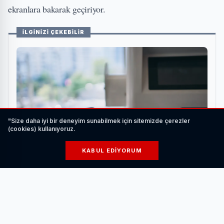
ekranlara bakarak geçiriyor.
İLGİNİZİ ÇEKEBİLİR
"Size daha iyi bir deneyim sunabilmek için sitemizde çerezler
(cookies) kullanıyoruz.
KABUL EDIYORUM
Elektrikli Araç Şarj Ederken Nelere Dikkat
Edilmelidir?
HABERI OKU