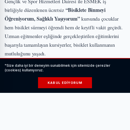
Gençlik ve Spor Hizmetleri Dairesi ile ESMEK iş
“Bisiklete Binmeyi
birliğiyle düzenlenen ücretsiz
Öğreniyorum, Sağlıklı Yaşıyorum”
kursunda çocuklar
hem bisiklet sürmeyi öğrendi hem de keyifli vakit geçirdi.
Uzman eğitmenler eşliğinde gerçekleştirilen eğitimlerini
başarıyla tamamlayan kursiyerler, bisiklet kullanmanın
mutluluğunu yaşadı.
"Size daha iyi bir deneyim sunabilmek için sitemizde çerezler
İLGİNİZİ ÇEKEBİLİR
(cookies) kullanıyoruz.
KABUL EDIYORUM