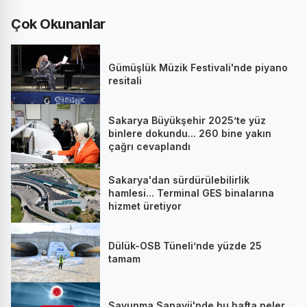
Çok Okunanlar
Gümüşlük Müzik Festivali'nde piyano
resitali
Sakarya Büyükşehir 2025’te yüz
binlere dokundu... 260 bine yakın
çağrı cevaplandı
Sakarya'dan sürdürülebilirlik
hamlesi... Terminal GES binalarına
hizmet üretiyor
Dülük-OSB Tüneli’nde yüzde 25
tamam
Savunma Sanayii'nde bu hafta neler