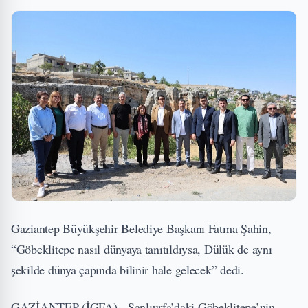
Gaziantep Büyükşehir Belediye Başkanı Fatma Şahin,
“Göbeklitepe nasıl dünyaya tanıtıldıysa, Dülük de aynı
şekilde dünya çapında bilinir hale gelecek” dedi.
GAZİANTEP (İGFA) - Şanlıurfa’daki Göbeklitepe’nin