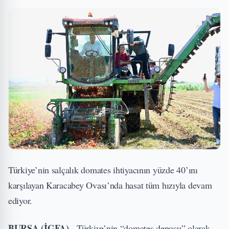
Türkiye’nin salçalık domates ihtiyacının yüzde 40’ını
karşılayan Karacabey Ovası’nda hasat tüm hızıyla devam
ediyor.
BURSA (İGFA) -
Türkiye’nin “domates deposu” olarak