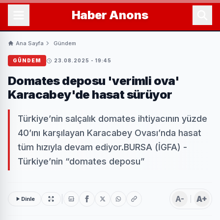
Haber
Anons
Ana Sayfa
Gündem
GÜNDEM
23.08.2025 - 19:45
Domates deposu 'verimli ova'
Karacabey'de hasat sürüyor
Türkiye’nin salçalık domates ihtiyacının yüzde
40’ını karşılayan Karacabey Ovası’nda hasat
tüm hızıyla devam ediyor.BURSA (İGFA) -
Türkiye’nin “domates deposu”
A-
A+
Dinle