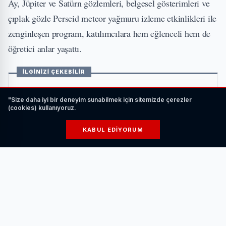
Ay, Jüpiter ve Satürn gözlemleri, belgesel gösterimleri ve
çıplak gözle Perseid meteor yağmuru izleme etkinlikleri ile
zenginleşen program, katılımcılara hem eğlenceli hem de
öğretici anlar yaşattı.
İLGİNİZİ ÇEKEBİLİR
"Size daha iyi bir deneyim sunabilmek için sitemizde çerezler
(cookies) kullanıyoruz.
KABUL EDIYORUM
Elektrikli Araç Şarj Ederken Nelere Dikkat