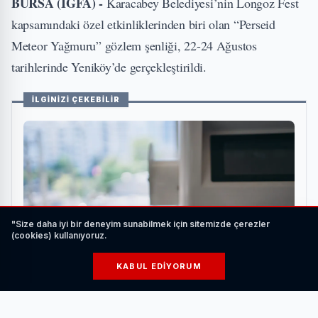
BURSA (İGFA) -
Karacabey Belediyesi’nin Longoz Fest
kapsamındaki özel etkinliklerinden biri olan “Perseid
Meteor Yağmuru” gözlem şenliği, 22-24 Ağustos
tarihlerinde Yeniköy’de gerçekleştirildi.
İLGİNİZİ ÇEKEBİLİR
"Size daha iyi bir deneyim sunabilmek için sitemizde çerezler
(cookies) kullanıyoruz.
KABUL EDIYORUM
Elektrikli Araç Şarj Ederken Nelere Dikkat