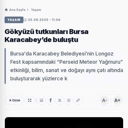
Ana Sayfa
Yaşam
YAŞAM
25.08.2025 - 11:06
Gökyüzü tutkunları Bursa
Karacabey’de buluştu
Bursa'da Karacabey Belediyesi’nin Longoz
Fest kapsamındaki “Perseid Meteor Yağmuru”
etkinliği, bilim, sanat ve doğayı aynı çatı altında
buluşturarak yüzlerce k
A-
A+
Dinle