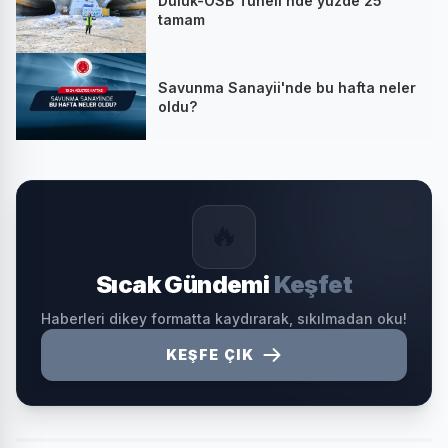
Dülük-OSB Tüneli’nde yüzde 25
tamam
Savunma Sanayii'nde bu hafta neler
oldu?
🔥
Sıcak Gündemi
Keşfet
Haberleri dikey formatta kaydırarak, sıkılmadan oku!
KEŞFE ÇIK