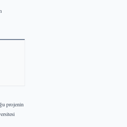
n
ğu projenin
ersitesi