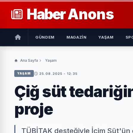
Haber
Anons
GÜNDEM
MAGAZIN
YAŞAM
SP
Ana Sayfa
Yaşam
25.08.2025 - 12:35
YAŞAM
Çiğ süt tedariğ
proje
TÜBİTAK desteğiyle İçim Süt'ün g