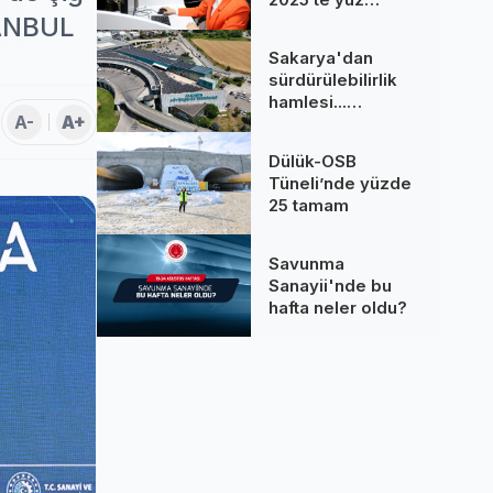
binlere dokundu...
STANBUL
260 bine yakın
Sakarya'dan
çağrı cevaplandı
sürdürülebilirlik
hamlesi...
A-
A+
Terminal GES
binalarına hizmet
Dülük-OSB
üretiyor
Tüneli’nde yüzde
25 tamam
Savunma
Sanayii'nde bu
hafta neler oldu?