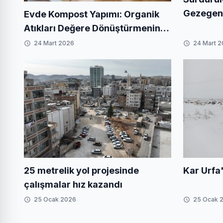
Gezegenim
Evde Kompost Yapımı: Organik
Yaratabil
Atıkları Değere Dönüştürmenin
En Kolay Yolu
24 Mart 2026
24 Mart 
Kar Urfa'
25 metrelik yol projesinde
çalışmalar hız kazandı
25 Ocak 2026
25 Ocak 