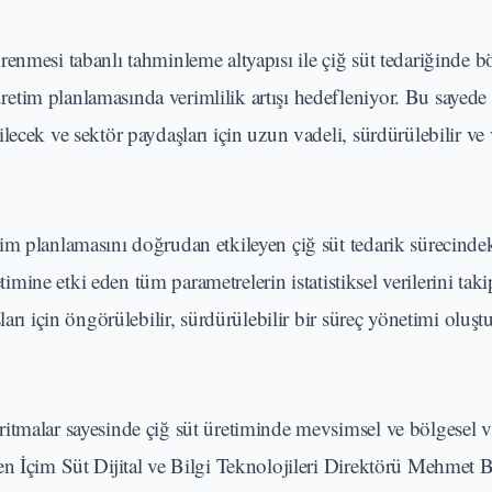
enmesi tabanlı tahminleme altyapısı ile çiğ süt tedariğinde b
tim planlamasında verimlilik artışı hedefleniyor. Bu sayede 
ecek ve sektör paydaşları için uzun vadeli, sürdürülebilir ve 
im planlamasını doğrudan etkileyen çiğ süt tedarik sürecind
etimine etki eden tüm parametrelerin istatistiksel verilerini tak
arı için öngörülebilir, sürdürülebilir bir süreç yönetimi oluşt
itmalar sayesinde çiğ süt üretiminde mevsimsel ve bölgesel v
en İçim Süt Dijital ve Bilgi Teknolojileri Direktörü Mehmet 