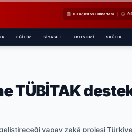
0
08 Ağustos Cumartesi
OR
EĞITIM
SIYASET
EKONOMI
SAĞLIK
ine TÜBİTAK destek
eliştireceği yapay zekâ projesi Türkiye