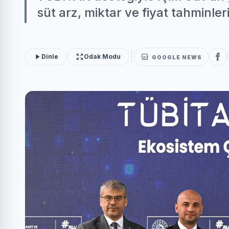
süt arz, miktar ve fiyat tahminle
Dinle
Odak Modu
GOOGLE NEWS