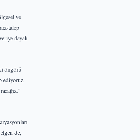
ölgesel ve
arz-talep
veriye dayalı
eki öngörü
ip ediyoruz.
uracağız."
aryasyonları
Belgen de,