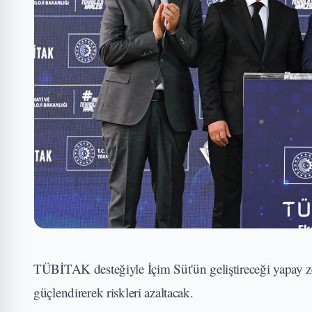
TÜBİTAK desteğiyle İçim Süt'ün geliştireceği yapay zek
güçlendirerek riskleri azaltacak.