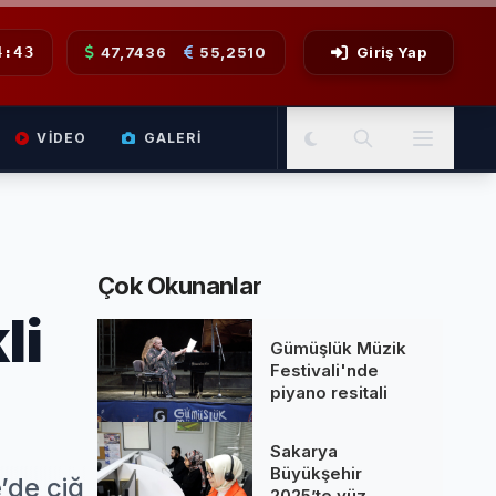
4:43
47,7436
55,2510
Giriş Yap
VIDEO
GALERI
Çok Okunanlar
li
Gümüşlük Müzik
Festivali'nde
piyano resitali
Sakarya
Büyükşehir
’de çiğ
2025’te yüz