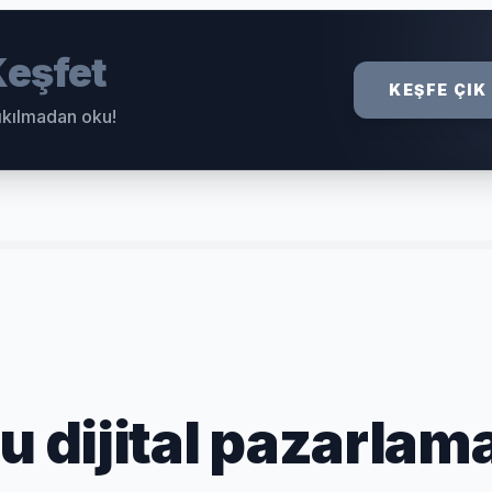
eşfet
KEŞFE ÇIK
sıkılmadan oku!
dijital pazarlama