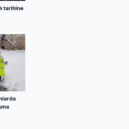
 tarihine
mlarda
ışma