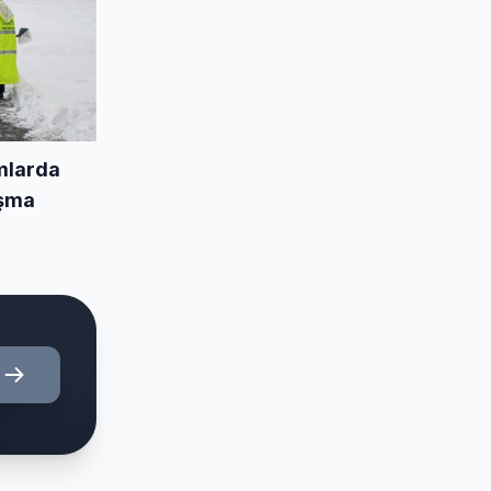
mlarda
ışma