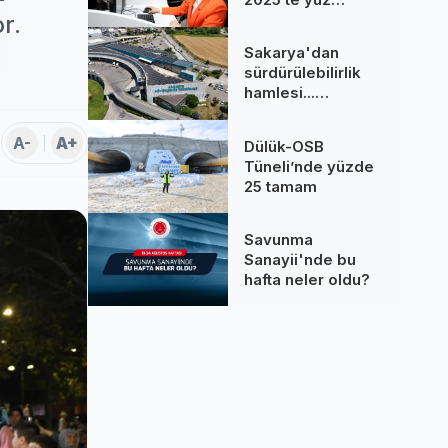
binlere dokundu...
r.
260 bine yakın
Sakarya'dan
çağrı cevaplandı
sürdürülebilirlik
hamlesi...
Terminal GES
binalarına hizmet
A-
A+
Dülük-OSB
üretiyor
Tüneli’nde yüzde
25 tamam
Savunma
Sanayii'nde bu
hafta neler oldu?