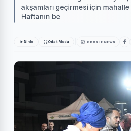
akşamları geçirmesi için mahalle 
Haftanın be
Dinle
Odak Modu
GOOGLE NEWS