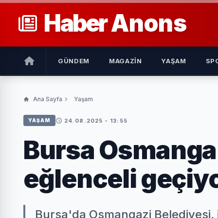
Haber
Anons
GÜNDEM
MAGAZIN
YAŞAM
SP
Ana Sayfa
Yaşam
24.08.2025 - 13:55
YAŞAM
Bursa Osmangaz
eğlenceli geçiy
Bursa'da Osmangazi Belediyesi, i