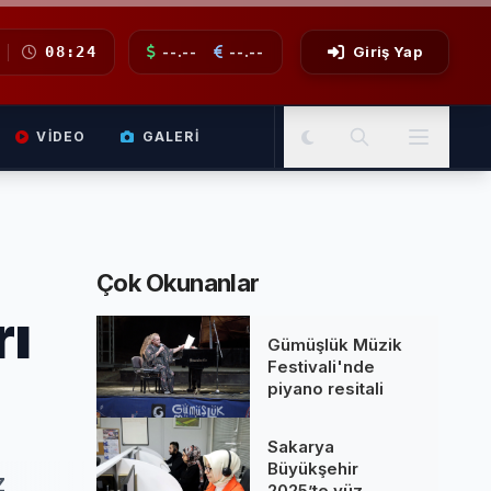
08:24
--.--
--.--
Giriş Yap
VIDEO
GALERI
Çok Okunanlar
rı
Gümüşlük Müzik
Festivali'nde
piyano resitali
Sakarya
Büyükşehir
z
2025’te yüz