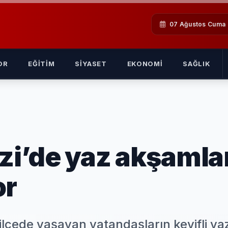
07 Ağustos Cuma
OR
EĞITIM
SIYASET
EKONOMI
SAĞLIK
i’de yaz akşamla
or
lçede yaşayan vatandaşların keyifli ya