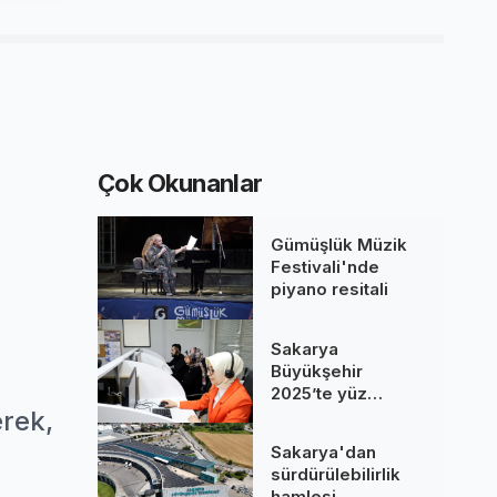
Çok Okunanlar
Gümüşlük Müzik
Festivali'nde
piyano resitali
Sakarya
Büyükşehir
2025’te yüz
binlere dokundu...
erek,
260 bine yakın
Sakarya'dan
çağrı cevaplandı
sürdürülebilirlik
hamlesi...