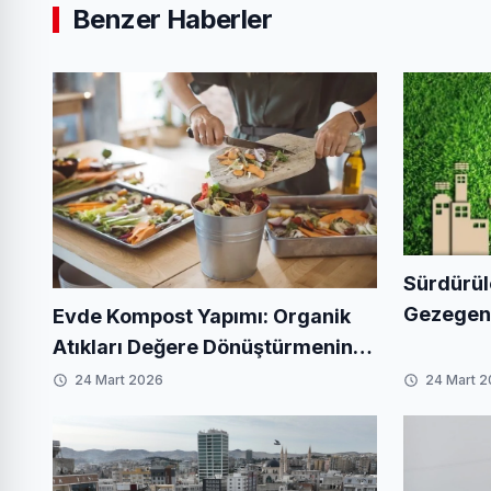
Benzer Haberler
Sürdürül
Gezegenim
Evde Kompost Yapımı: Organik
Yaratabil
Atıkları Değere Dönüştürmenin
En Kolay Yolu
24 Mart 2026
24 Mart 