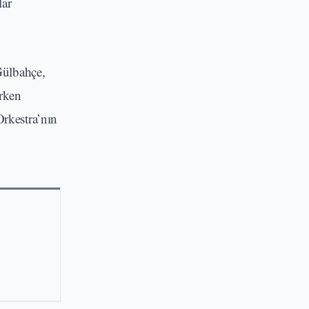
lar
Gülbahçe,
arken
Orkestra’nın