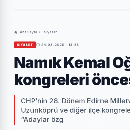
Ana Sayfa
Siyaset
24.08.2025 - 13:55
SIYASET
Namık Kemal O
kongreleri önces
CHP’nin 28. Dönem Edirne Millet
Uzunköprü ve diğer ilçe kongreleri
“Adaylar özg