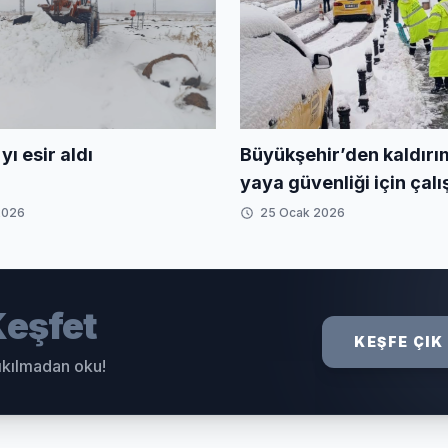
Büyükşehir’den kaldırı
yı esir aldı
yaya güvenliği için çal
2026
25 Ocak 2026
eşfet
KEŞFE ÇIK
sıkılmadan oku!