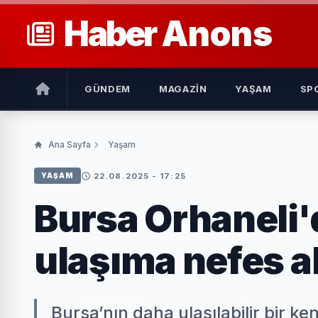
Haber
Anons
GÜNDEM
MAGAZIN
YAŞAM
SP
Ana Sayfa
Yaşam
22.08.2025 - 17:25
YAŞAM
Bursa Orhaneli'd
ulaşıma nefes a
Bursa’nın daha ulaşılabilir bir ken