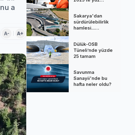
binlere dokundu...
unu a
260 bine yakın
Sakarya'dan
çağrı cevaplandı
sürdürülebilirlik
hamlesi...
A-
A+
Terminal GES
binalarına hizmet
Dülük-OSB
üretiyor
Tüneli’nde yüzde
25 tamam
Savunma
Sanayii'nde bu
hafta neler oldu?