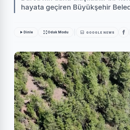
hayata geçiren Büyükşehir Beledi
Dinle
Odak Modu
GOOGLE NEWS