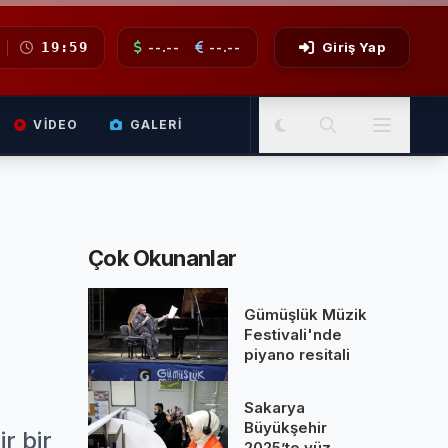
19:59
--.--
--.--
Giriş Yap
VIDEO
GALERI
Çok Okunanlar
Gümüşlük Müzik
Festivali'nde
piyano resitali
Sakarya
Büyükşehir
r bir
2025’te yüz