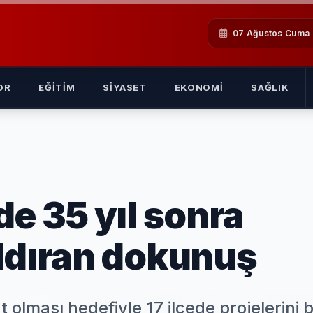
07 Ağustos Cuma
OR
EĞITIM
SIYASET
EKONOMI
SAĞLIK
e 35 yıl sonra
ldıran dokunuş
t olması hedefiyle 17 ilçede projelerini bi