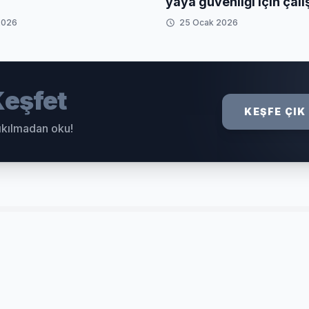
yaya güvenliği için çal
2026
25 Ocak 2026
eşfet
KEŞFE ÇIK
sıkılmadan oku!