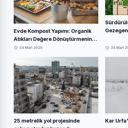
Sürdürül
Gezegenim
Evde Kompost Yapımı: Organik
Yaratabil
Atıkları Değere Dönüştürmenin
En Kolay Yolu
24 Mart 2026
24 Mart 
Kar Urfa'
25 metrelik yol projesinde