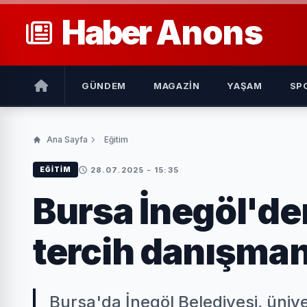
Haber
Anons
GÜNDEM
MAGAZIN
YAŞAM
SP
Ana Sayfa
Eğitim
28.07.2025 - 15:35
EĞITIM
Bursa İnegöl'de
tercih danışman
Bursa'da İnegöl Belediyesi, ünive