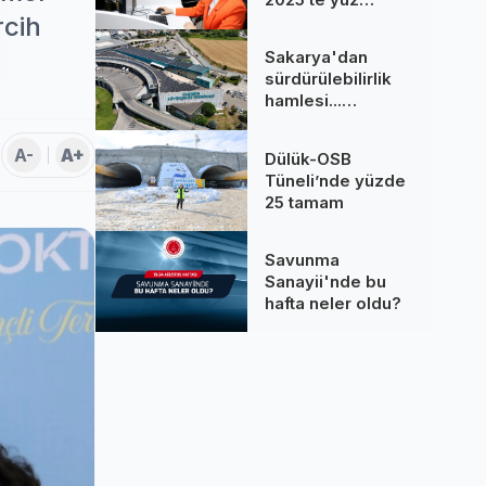
binlere dokundu...
rcih
260 bine yakın
Sakarya'dan
çağrı cevaplandı
sürdürülebilirlik
hamlesi...
Terminal GES
binalarına hizmet
A-
A+
Dülük-OSB
üretiyor
Tüneli’nde yüzde
25 tamam
Savunma
Sanayii'nde bu
hafta neler oldu?