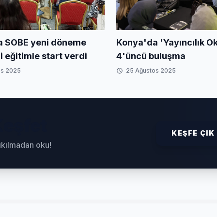
Konya'da 'Yayıncılık Ok
a SOBE yeni döneme
4'üncü buluşma
i eğitimle start verdi
os 2025
25 Ağustos 2025
eşfet
KEŞFE ÇIK
sıkılmadan oku!