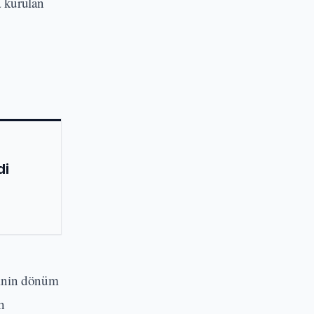
a kurulan
di
erinin dönüm
h