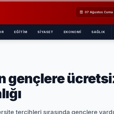
07 Ağustos Cuma
OR
EĞITIM
SIYASET
EKONOMI
SAĞLIK
n gençlere ücretsi
lığı
rsite tercihleri sırasında gençlere yard