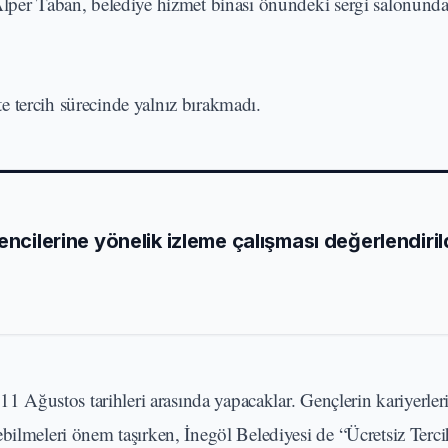
Alper Taban, belediye hizmet binası önündeki sergi salonund
te tercih sürecinde yalnız bırakmadı.
encilerine yönelik izleme çalışması değerlendiril
e 11 Ağustos tarihleri arasında yapacaklar. Gençlerin kariyerl
bilmeleri önem taşırken, İnegöl Belediyesi de “Ücretsiz Terci