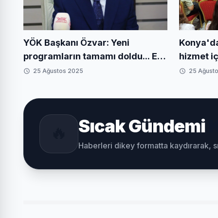
Konya'd
YÖK Başkanı Özvar: Yeni
hizmet iç
programların tamamı doldu... Ek
yerleştirme sürecini takip edin
25 Ağustos 2025
25 Ağust
Sıcak Gündemi
K
🔥
Haberleri dikey formatta kaydırarak, 