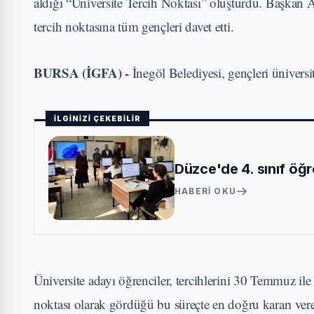
aldığı “Üniversite Tercih Noktası” oluşturdu. Başkan 
tercih noktasına tüm gençleri davet etti.
BURSA (İGFA) -
İnegöl Belediyesi, gençleri üniversi
İLGİNİZİ ÇEKEBİLİR
Düzce'de 4. sınıf öğr
HABERI OKU
Üniversite adayı öğrenciler, tercihlerini 30 Temmuz il
noktası olarak gördüğü bu süreçte en doğru kararı vere