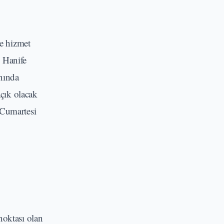
e hizmet
l Hanife
anında
açık olacak
 Cumartesi
noktası olan