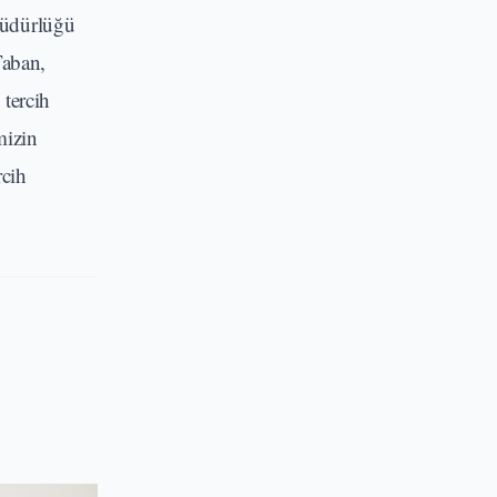
 Müdürlüğü
Taban,
 tercih
mizin
rcih