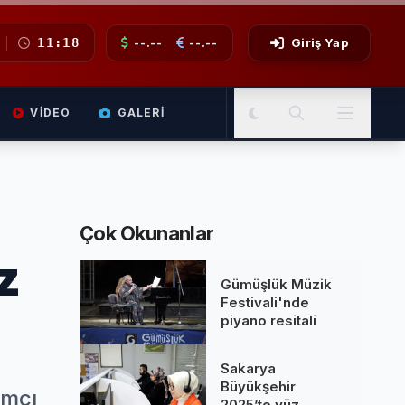
11:18
--.--
--.--
Giriş Yap
VIDEO
GALERI
Çok Okunanlar
z
Gümüşlük Müzik
Festivali'nde
piyano resitali
Sakarya
Büyükşehir
ımcı
2025’te yüz