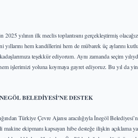
2025 yılının ilk meclis toplantısını gerçekleştirmiş olacağı
eni yıllarını hem kandillerini hem de mübarek üç aylarını kut
rkadaşlarımıza teşekkür ediyorum. Aynı zamanda seçim yılıyd
nem işlerimizi yoluna koymaya gayret ediyoruz. Bu yıl da yi
İNEGÖL BELEDİYESİ’NE DESTEK
ğından Türkiye Çevre Ajansı aracılığıyla İnegöl Belediyesi’n
tli makine ekipmanı kapsayan hibe desteğe ilişkin açıklama 