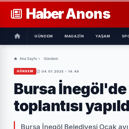
Haber
Anons
GÜNDEM
MAGAZIN
YAŞAM
SP
Ana Sayfa
Gündem
04.01.2025 - 14:49
GÜNDEM
Bursa İnegöl'de 
toplantısı yapıld
Bursa İnegöl Belediyesi Ocak ayı o