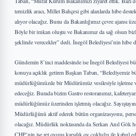
Taban, “Murat Kurum Bakanımızı ziyaret ettik. Bazı d
temizlik aracı, Millet Bahçesi gibi alanlarda hibe des
alıyor olacağız. Bunu da Bakanlığımız çevre ajansı üz
Böyle bir imkan oluştu ve Bakanımız da sağ olsun bizler
şeklinde verecekler” dedi. İnegöl Belediyesi’nin hibe 
Gündemin 8’inci maddesinde ise İnegöl Belediyesi bün
konuya açıklık getiren Başkan Taban, “Belediyemiz bü
müdürlüğümüzde bir Müdürümüz vesilesiyle işletme ve 
edeceğiz. Burada bizim Gastro restoranımız, kafetery
müdürlüğümüz üzerinden işletmiş olacağız. Sayıştayın b
Müdürlüğünü aktif ederek bütün organizasyonu, perso
olacağız. Müdürlük noktasında da Serkan Anıl Gök ho
CHP’nin ise ret oyuna karşılık oy çokluğu ile kabul ed