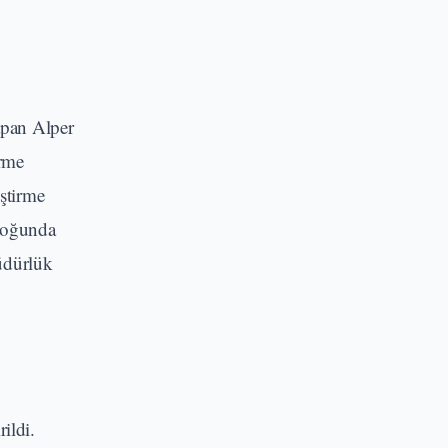
apan Alper
irme
ştirme
 çoğunda
müdürlük
ildi.