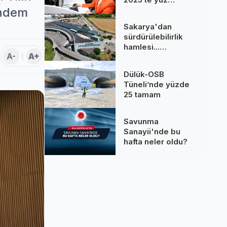
binlere dokundu...
ündem
260 bine yakın
Sakarya'dan
çağrı cevaplandı
sürdürülebilirlik
hamlesi...
A-
A+
Terminal GES
binalarına hizmet
Dülük-OSB
üretiyor
Tüneli’nde yüzde
25 tamam
Savunma
Sanayii'nde bu
hafta neler oldu?