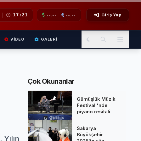
17:21
--.--
--.--
Giriş Yap
VIDEO
GALERI
Çok Okunanlar
Gümüşlük Müzik
Festivali'nde
piyano resitali
Sakarya
Büyükşehir
 Yılın
2025’te yüz