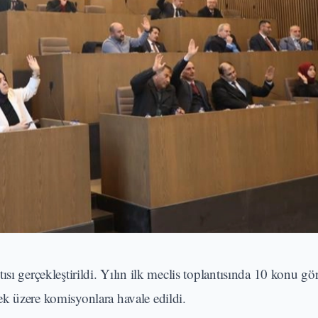
sı gerçekleştirildi. Yılın ilk meclis toplantısında 10 konu gö
k üzere komisyonlara havale edildi.