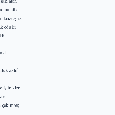
skavatör,
adına hibe
ullanacağız.
k edişler
di.
a da
rlük aktif
 İştirakler
yor
 çekimser,