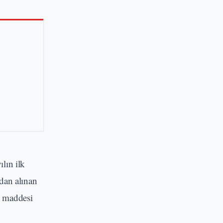
lın ilk
dan alınan
m maddesi