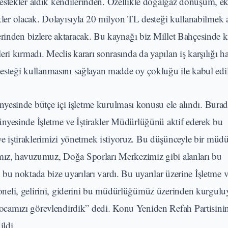
estekler aldık kendilerinden. Özellikle doğalgaz dönüşüm, ek
tekler olacak. Dolayısıyla 20 milyon TL desteği kullanabilmek 
erinden bizlere aktaracak. Bu kaynağı biz Millet Bahçesinde k
i kırmadı. Meclis kararı sonrasında da yapılan iş karşılığı ha
desteği kullanmasını sağlayan madde oy çokluğu ile kabul edil
yesinde bütçe içi işletme kurulması konusu ele alındı. Burad
nyesinde İşletme ve İştirakler Müdürlüğünü aktif ederek bu
iştiraklerimizi yönetmek istiyoruz. Bu düşünceyle bir müdü
amız, havuzumuz, Doğa Sporları Merkezimiz gibi alanları bu
u noktada bize uyarıları vardı. Bu uyarılar üzerine İşletme ve
neli, gelirini, giderini bu müdürlüğümüz üzerinden kurgulu
camızı görevlendirdik” dedi. Konu Yeniden Refah Partisinin
ildi.