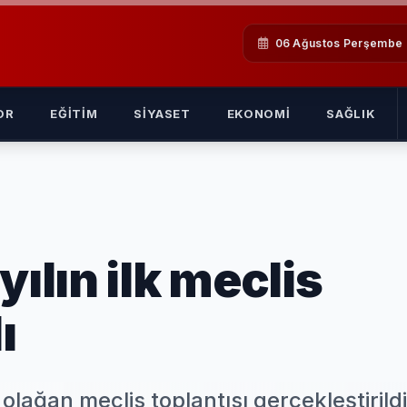
06 Ağustos Perşembe
OR
EĞITIM
SIYASET
EKONOMI
SAĞLIK
yılın ilk meclis
ı
lağan meclis toplantısı gerçekleştirildi.