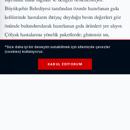
Büyükşehir Belediyesi tarafından özenle hazırlanan gıda
kolilerinde hastaların ihtiyaç duyduğu besin değerleri göz
önünde bulundurularak hazırlanan gıda ürünleri yer alıyor.
Çölyak hastalarına yönelik paketlerde; glutensiz un,
ekmek, makarna, kraker gibi temel gıdalar yer alırken,
"Size daha iyi bir deneyim sunabilmek için sitemizde çerezler
Fenilketonüri hastaları için hazırlanan paketler ise düşük
(cookies) kullanıyoruz.
proteinli un, pirinç, makarna ve özel bisküviler gibi
KABUL EDIYORUM
ürünleri içeriyor. Proje ile hem sağlık hem de ekonomik
açıdan hastaların desteklenmesi amaçlanıyor.
İLGİNİZİ ÇEKEBİLİR