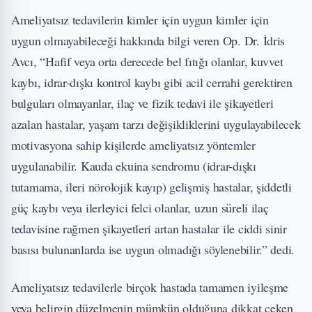
Ameliyatsız tedavilerin kimler için uygun kimler için
uygun olmayabileceği hakkında bilgi veren Op. Dr. İdris
Avcı, “Hafif veya orta derecede bel fıtığı olanlar, kuvvet
kaybı, idrar-dışkı kontrol kaybı gibi acil cerrahi gerektiren
bulguları olmayanlar, ilaç ve fizik tedavi ile şikayetleri
azalan hastalar, yaşam tarzı değişikliklerini uygulayabilecek
motivasyona sahip kişilerde ameliyatsız yöntemler
uygulanabilir. Kauda ekuina sendromu (idrar-dışkı
tutamama, ileri nörolojik kayıp) gelişmiş hastalar, şiddetli
güç kaybı veya ilerleyici felci olanlar, uzun süreli ilaç
tedavisine rağmen şikayetleri artan hastalar ile ciddi sinir
basısı bulunanlarda ise uygun olmadığı söylenebilir.” dedi.
Ameliyatsız tedavilerle birçok hastada tamamen iyileşme
veya belirgin düzelmenin mümkün olduğuna dikkat çeken