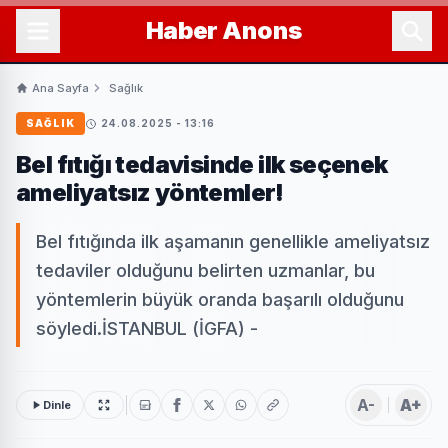
Haber
Anons
Ana Sayfa
Sağlık
SAĞLIK
24.08.2025 - 13:16
Bel fıtığı tedavisinde ilk seçenek
ameliyatsız yöntemler!
Bel fıtığında ilk aşamanın genellikle ameliyatsız
tedaviler olduğunu belirten uzmanlar, bu
yöntemlerin büyük oranda başarılı olduğunu
söyledi.İSTANBUL (İGFA) -
A-
A+
Dinle