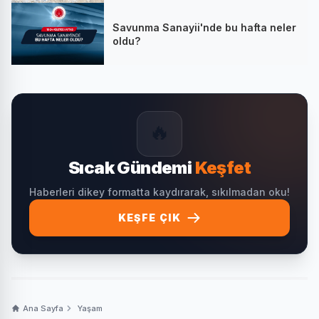
Savunma Sanayii'nde bu hafta neler
oldu?
🔥
Sıcak Gündemi
Keşfet
Haberleri dikey formatta kaydırarak, sıkılmadan oku!
KEŞFE ÇIK
Ana Sayfa
Yaşam