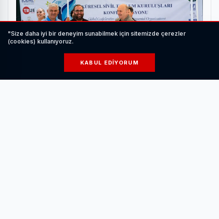
"Size daha iyi bir deneyim sunabilmek için sitemizde çerezler
(cookies) kullanıyoruz.
KABUL EDIYORUM
Kamu, Akademi, İş Dünyası ve Sivil Toplum KSTK
Buluşmasında Bir Araya Geldi
HABERI OKU
Yangınların tüm bölgeyi derinden üzdüğünü belirten
Başkan Dalgıç, Mudanya’da şu an doğrudan bir tehdit
olmasa da hazırlıklı olmak için harekete geçtiklerini ifade
etti.