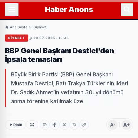
Haber
Anons
Ana Sayfa
Siyaset
SIYASET
28.07.2025 - 10:35
BBP Genel Başkanı Destici'den
İpsala temasları
Büyük Birlik Partisi (BBP) Genel Başkanı
Mustafa Destici, Batı Trakya Türklerinin lideri
Dr. Sadık Ahmet’in vefatının 30. yıl dönümü
anma törenine katılmak üze
A-
A+
Dinle