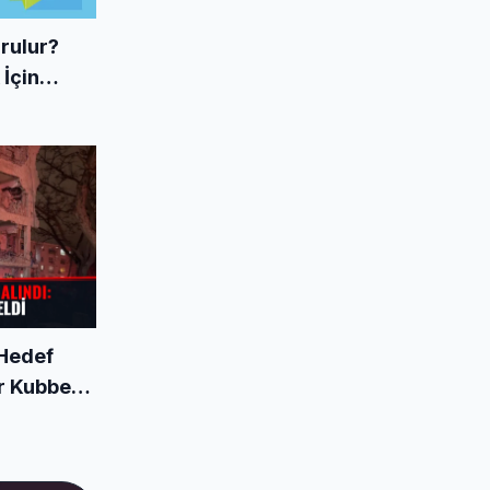
urulur?
İçin
 Hedef
ir Kubbe'yi