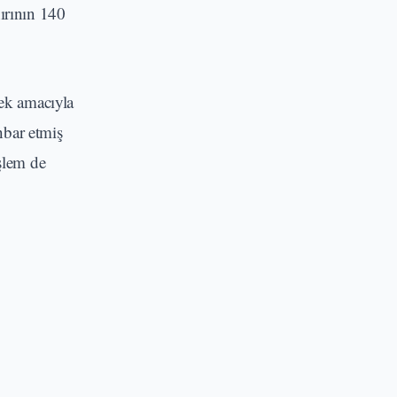
ırının 140
ek amacıyla
hbar etmiş
şlem de