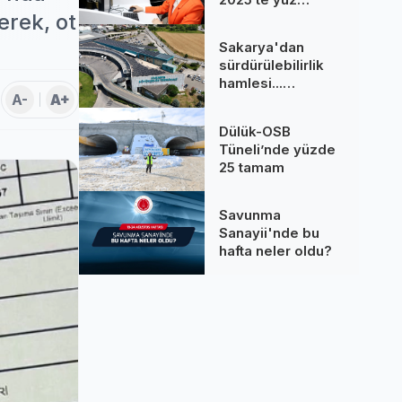
binlere dokundu...
erek, ot
260 bine yakın
Sakarya'dan
çağrı cevaplandı
sürdürülebilirlik
hamlesi...
A-
A+
Terminal GES
binalarına hizmet
Dülük-OSB
üretiyor
Tüneli’nde yüzde
25 tamam
Savunma
Sanayii'nde bu
hafta neler oldu?