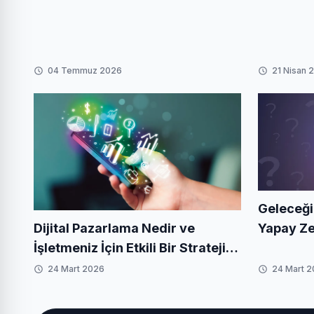
04 Temmuz 2026
21 Nisan 
Geleceği
Dijital Pazarlama Nedir ve
Yapay Ze
İşletmeniz İçin Etkili Bir Strateji
Geliştiril
Nasıl Oluşturulur?
24 Mart 2026
24 Mart 