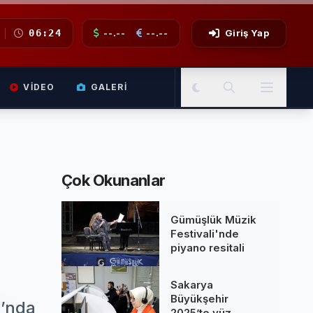
06:24
--.--
--.--
Giriş Yap
VIDEO
GALERI
Çok Okunanlar
Gümüşlük Müzik
Festivali'nde
piyano resitali
Sakarya
Büyükşehir
u’nda
2025’te yüz