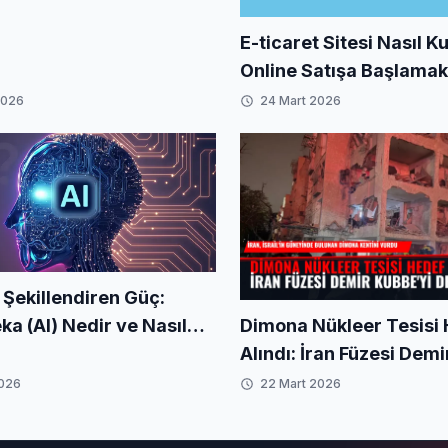
E-ticaret Sitesi Nasıl K
Online Satışa Başlamak 
Kapsamlı Rehber
2026
24 Mart 2026
 Şekillendiren Güç:
Dimona Nükleer Tesisi
ka (AI) Nedir ve Nasıl
Alındı: İran Füzesi Dem
ir?
Deldi
2026
22 Mart 2026