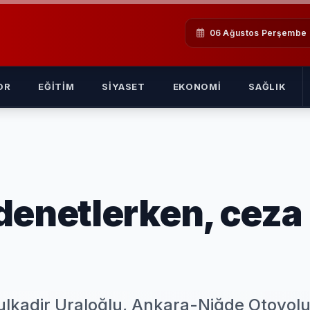
06 Ağustos Perşembe
OR
EĞITIM
SIYASET
EKONOMI
SAĞLIK
denetlerken, ceza
ulkadir Uraloğlu, Ankara-Niğde Otoyol