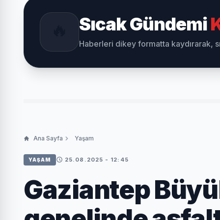
Sıcak Gündemi
K
🔥
Haberleri dikey formatta kaydırarak, 
Ana Sayfa
Yaşam
25.08.2025 - 12:45
YAŞAM
Gaziantep Büyü
genelinde asfalt