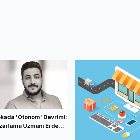
kada 'Otonom' Devrimi:
Pazarlama Uzmanı Erdem
dir?