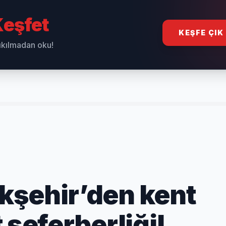
eşfet
KEŞFE ÇIK
sıkılmadan oku!
kşehir’den kent
 seferberliği!