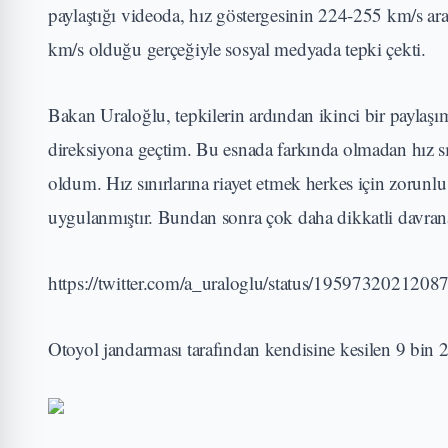
paylaştığı videoda, hız göstergesinin 224-255 km/s ar
km/s olduğu gerçeğiyle sosyal medyada tepki çekti.
Bakan Uraloğlu, tepkilerin ardından ikinci bir payl
direksiyona geçtim. Bu esnada farkında olmadan hız sını
oldum. Hız sınırlarına riayet etmek herkes için zorunl
uygulanmıştır. Bundan sonra çok daha dikkatli davran
https://twitter.com/a_uraloglu/status/195973202120
Otoyol jandarması tarafından kendisine kesilen 9 bin 2