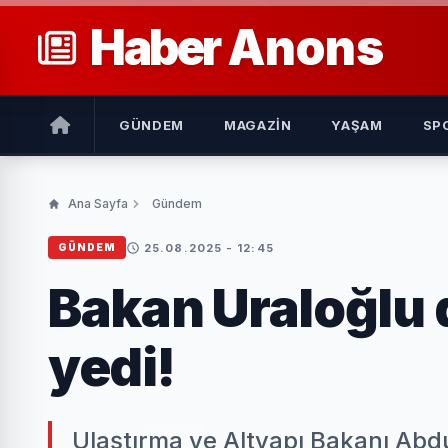
Haber
Anons
GÜNDEM
MAGAZIN
YAŞAM
SP
Ana Sayfa
Gündem
25.08.2025 - 12:45
GÜNDEM
Bakan Uraloğlu 
yedi!
Ulaştırma ve Altyapı Bakanı Abd