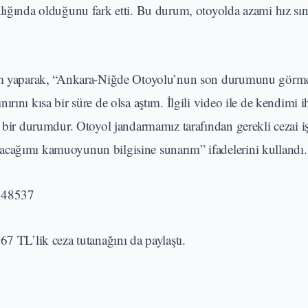
alığında olduğunu fark etti. Bu durum, otoyolda azami hız sın
aşım yaparak, “Ankara-Niğde Otoyolu’nun son durumunu görm
rını kısa bir süre de olsa aştım. İlgili video ile de kendimi i
u bir durumdur. Otoyol jandarmamız tarafından gerekli cezai i
acağımı kamuoyunun bilgisine sunarım” ifadelerini kullandı.
8748537
67 TL’lik ceza tutanağını da paylaştı.