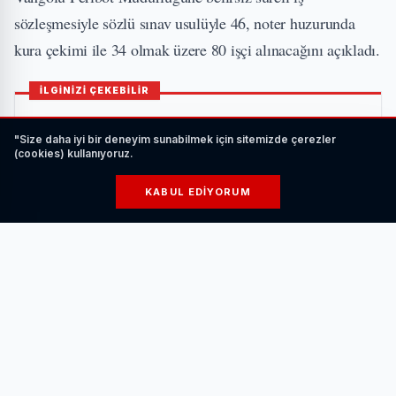
sözleşmesiyle sözlü sınav usulüyle 46, noter huzurunda
kura çekimi ile 34 olmak üzere 80 işçi alınacağını açıkladı.
İLGİNİZİ ÇEKEBİLİR
"Size daha iyi bir deneyim sunabilmek için sitemizde çerezler
(cookies) kullanıyoruz.
KABUL EDIYORUM
Kamu, Akademi, İş Dünyası ve Sivil Toplum KSTK
Buluşmasında Bir Araya Geldi