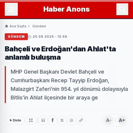
Haber
Anons
Ana Sayfa
Gündem
GÜNDEM
25.08.2025 - 15:56
Bahçeli ve Erdoğan'dan Ahlat'ta
anlamlı buluşma
MHP Genel Başkanı Devlet Bahçeli ve
Cumhurbaşkanı Recep Tayyip Erdoğan,
Malazgirt Zaferi’nin 954. yıl dönümü dolayısıyla
Bitlis’in Ahlat ilçesinde bir araya ge
A-
A+
Dinle