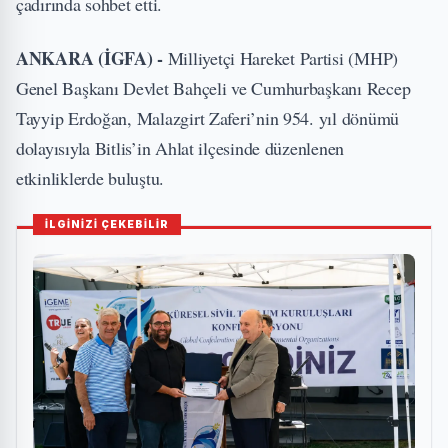
çadırında sohbet etti.
ANKARA (İGFA) -
Milliyetçi Hareket Partisi (MHP)
Genel Başkanı Devlet Bahçeli ve Cumhurbaşkanı Recep
Tayyip Erdoğan, Malazgirt Zaferi’nin 954. yıl dönümü
dolayısıyla Bitlis’in Ahlat ilçesinde düzenlenen
etkinliklerde buluştu.
İLGİNİZİ ÇEKEBİLİR