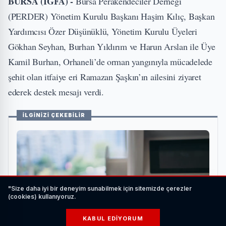
BURSA (İGFA) -
Bursa Perakendeciler Derneği
(PERDER) Yönetim Kurulu Başkanı Haşim Kılıç, Başkan
Yardımcısı Özer Düşünüklü, Yönetim Kurulu Üyeleri
Gökhan Seyhan, Burhan Yıldırım ve Harun Arslan ile Üye
Kamil Burhan, Orhaneli’de orman yangınıyla mücadelede
şehit olan itfaiye eri Ramazan Şaşkın’ın ailesini ziyaret
ederek destek mesajı verdi.
İLGİNİZİ ÇEKEBİLİR
"Size daha iyi bir deneyim sunabilmek için sitemizde çerezler
(cookies) kullanıyoruz.
KABUL EDIYORUM