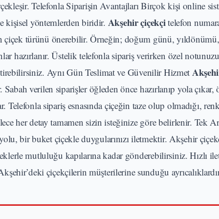
çekleşir. Telefonla Siparişin Avantajları Birçok kişi online sis
Akşehir çiçekçi
ve kişisel yöntemlerden biridir.
telefon numara
un çiçek türünü önerebilir. Örneğin; doğum günü, yıldönümü,
lar hazırlanır. Üstelik telefonla sipariş verirken özel notunuz
Akşehi
leştirebilirsiniz. Aynı Gün Teslimat ve Güvenilir Hizmet
. Sabah verilen siparişler öğleden önce hazırlanıp yola çıkar,
ar. Telefonla sipariş esnasında çiçeğin taze olup olmadığı, ren
ylece her detay tamamen sizin isteğinize göre belirlenir. Tek 
lu, bir buket çiçekle duygularınızı iletmektir. Akşehir çiçekç
çeklerle mutluluğu kapılarına kadar gönderebilirsiniz. Hızlı ile
şehir’deki çiçekçilerin müşterilerine sunduğu ayrıcalıklardır