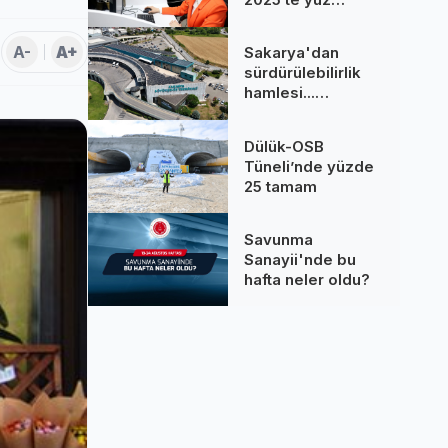
binlere dokundu...
260 bine yakın
A-
A+
Sakarya'dan
çağrı cevaplandı
sürdürülebilirlik
hamlesi...
Terminal GES
binalarına hizmet
Dülük-OSB
üretiyor
Tüneli’nde yüzde
25 tamam
Savunma
Sanayii'nde bu
hafta neler oldu?