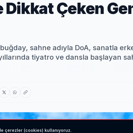
le Dikkat Çeken Ge
buğday, sahne adıyla DoA, sanatla erk
yıllarında tiyatro ve dansla başlayan s
de çerezler (cookies) kullanıyoruz.