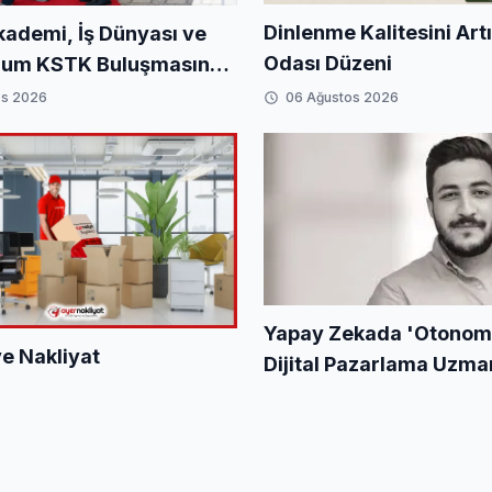
Dinlenme Kalitesini Art
ademi, İş Dünyası ve
Odası Düzeni
plum KSTK Buluşmasında
a Geldi
os 2026
06 Ağustos 2026
Yapay Zekada 'Otonom'
e Nakliyat
Dijital Pazarlama Uzm
Cırık Kimdir?