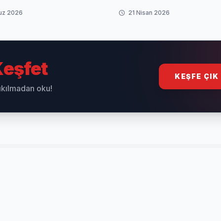
uz 2026
21 Nisan 2026
eşfet
KEŞFE ÇIK
sıkılmadan oku!