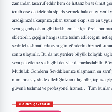
zamandan tasarruf edilir hem de hatasız bir teslimat ger
tercih etse de telefonla sipariş vermek hala en güvenli 
aradığınızda karşınıza çıkan uzman ekip, size en uyg
veya geçmiş olsun gibi farklı temalar için özel aranjman
ekletebilir, çiçeğin hangi saatte teslim edileceğini net
şehir içi teslimatlarda aynı gün gönderim hizmeti sunar
sonra ulaştırılır. Bu da müşterilere büyük kolaylık sağl
veya paketleme şekli gibi detaylar da paylaşılabilir. Bö
Mutluluk Gönderin Sevdiklerinize ulaşmanın en zarif yo
numarası sayesinde dilediğiniz an ulaşabilir, taptaze çi
güvenli teslimat ve profesyonel hizmet… Tüm bunlar Ak
İLGİNİZİ ÇEKEBİLİR