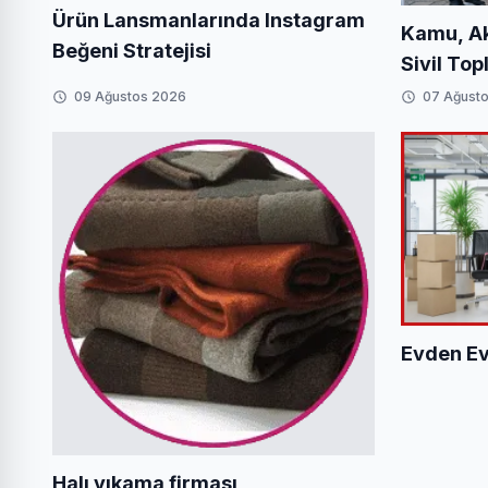
Ürün Lansmanlarında Instagram
Kamu, Ak
Beğeni Stratejisi
Sivil To
Bir Aray
09 Ağustos 2026
07 Ağust
Evden Ev
Halı yıkama firması