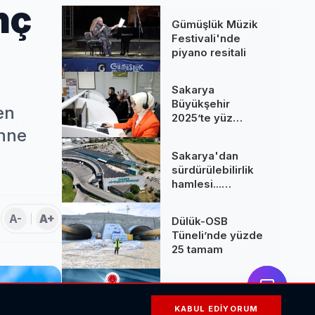
nç
Gümüşlük Müzik
Festivali'nde
piyano resitali
Sakarya
Büyükşehir
en
2025’te yüz
binlere dokundu...
ahne
260 bine yakın
Sakarya'dan
çağrı cevaplandı
sürdürülebilirlik
hamlesi...
Terminal GES
binalarına hizmet
A-
A+
Dülük-OSB
üretiyor
Tüneli’nde yüzde
25 tamam
Savunma
Sanayii'nde bu
KABUL EDIYORUM
hafta neler oldu?