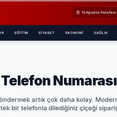
10 Ağustos Pazartesi
OR
EĞITIM
SIYASET
EKONOMI
SAĞLIK
 Telefon Numarası
 göndermek artık çok daha kolay. Moder
tek bir telefonla dilediğiniz çiçeği sipari