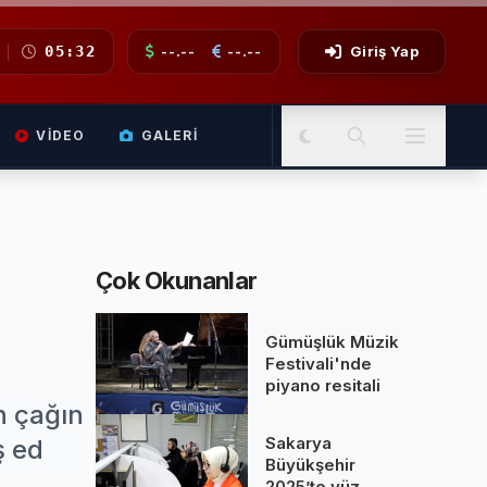
05:32
--.--
--.--
Giriş Yap
VIDEO
GALERI
Çok Okunanlar
Gümüşlük Müzik
Festivali'nde
piyano resitali
n çağın
Sakarya
ş ed
Büyükşehir
2025’te yüz