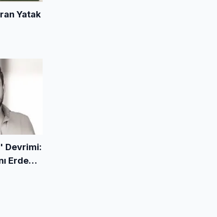
ıran Yatak
 Devrimi:
anı Erdem