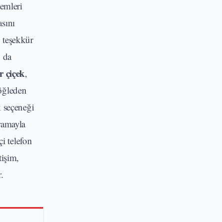
temleri
sını
 teşekkür
u da
r çiçek
,
 öğleden
k seçeneği
Aramayla
i telefon
tişim,
.