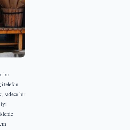
k bir
çi
telefon
, sadece bir
 iyi
işlerde
hem