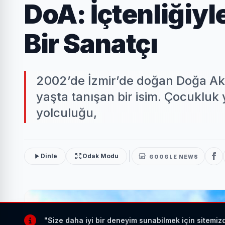
DoA: İçtenliğiy
Bir Sanatçı
2002’de İzmir’de doğan Doğa Ak
yaşta tanışan bir isim. Çocukluk 
yolculuğu,
Dinle
Odak Modu
GOOGLE NEWS
"Size daha iyi bir deneyim sunabilmek için sitemiz