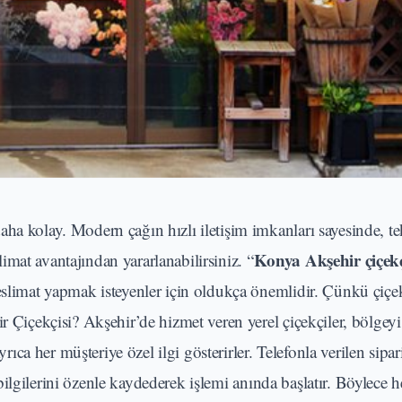
ha kolay. Modern çağın hızlı iletişim imkanları sayesinde, te
Konya Akşehir çiçek
slimat avantajından yararlanabilirsiniz. “
eslimat yapmak isteyenler için oldukça önemlidir. Çünkü çiçek
r Çiçekçisi? Akşehir’de hizmet veren yerel çiçekçiler, bölgeyi
yrıca her müşteriye özel ilgi gösterirler. Telefonla verilen sipar
cı bilgilerini özenle kaydederek işlemi anında başlatır. Böylece 