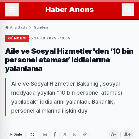
Haber
Anons
Ana Sayfa
Gündem
GÜNDEM
24.08.2025 - 18:35
Aile ve Sosyal Hizmetler'den ‘10 bin
personel ataması’ iddialarına
yalanlama
Aile ve Sosyal Hizmetler Bakanlığı, sosyal
medyada yayılan “10 bin personel ataması
yapılacak” iddialarını yalanladı. Bakanlık,
personel alımlarına ilişkin duy
A-
A+
Dinle