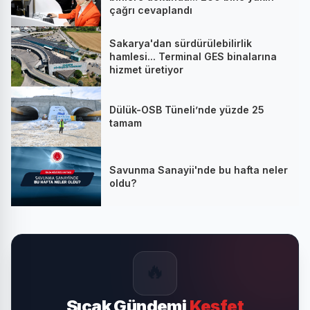
çağrı cevaplandı
Sakarya'dan sürdürülebilirlik
hamlesi... Terminal GES binalarına
hizmet üretiyor
Dülük-OSB Tüneli’nde yüzde 25
tamam
Savunma Sanayii'nde bu hafta neler
oldu?
🔥
Sıcak Gündemi
Keşfet