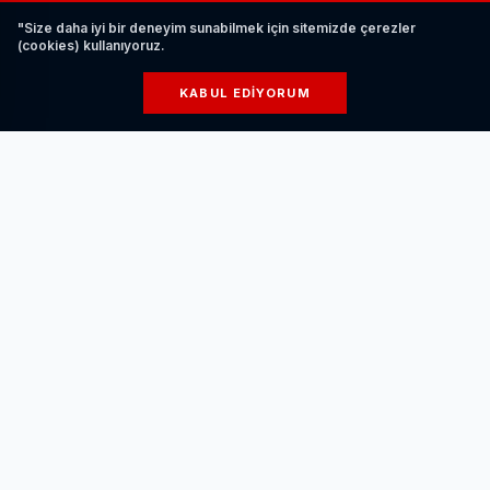
"Size daha iyi bir deneyim sunabilmek için sitemizde çerezler
(cookies) kullanıyoruz.
KABUL EDIYORUM
Elektrikli Araç Şarj Ederken Nelere Dikkat
Edilmelidir?
HABERI OKU
Bu yıl Best Workplaces in Technology™ 2025 listesinde
28 şirket yer almaya hak kazandı. Bilişim ve teknoloji
sektöründe faaliyet gösteren şirketlere odaklanan
“Teknoloji’nin En İyi İşverenleri” listesine girmek için,
teknoloji çalışanlarının deneyim algısının genel çalışan
deneyimine yakın, eşit ya da daha yüksek olması kriteri