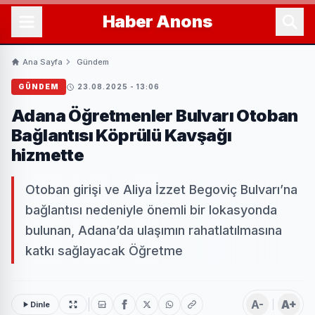
Haber
Anons
Ana Sayfa
Gündem
GÜNDEM
23.08.2025 - 13:06
Adana Öğretmenler Bulvarı Otoban
Bağlantısı Köprülü Kavşağı
hizmette
Otoban girişi ve Aliya İzzet Begoviç Bulvarı’na
bağlantısı nedeniyle önemli bir lokasyonda
bulunan, Adana’da ulaşımın rahatlatılmasına
katkı sağlayacak Öğretme
A-
A+
Dinle