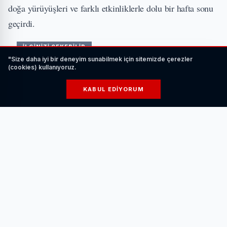
doğa yürüyüşleri ve farklı etkinliklerle dolu bir hafta sonu
geçirdi.
İLGİNİZİ ÇEKEBİLİR
"Size daha iyi bir deneyim sunabilmek için sitemizde çerezler
(cookies) kullanıyoruz.
KABUL EDIYORUM
Elektrikli Araç Şarj Ederken Nelere Dikkat
Edilmelidir?
HABERI OKU