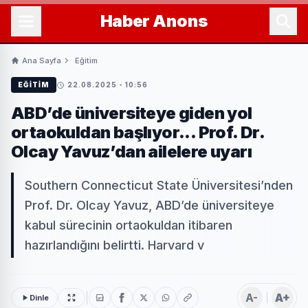
Haber
Anons
Ana Sayfa
Eğitim
EĞITIM
22.08.2025 - 10:56
ABD’de üniversiteye giden yol
ortaokuldan başlıyor... Prof. Dr.
Olcay Yavuz’dan ailelere uyarı
Southern Connecticut State Üniversitesi’nden
Prof. Dr. Olcay Yavuz, ABD’de üniversiteye
kabul sürecinin ortaokuldan itibaren
hazırlandığını belirtti. Harvard v
A-
A+
Dinle