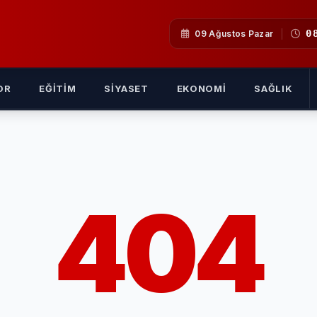
0
09 Ağustos Pazar
OR
EĞITIM
SIYASET
EKONOMI
SAĞLIK
404