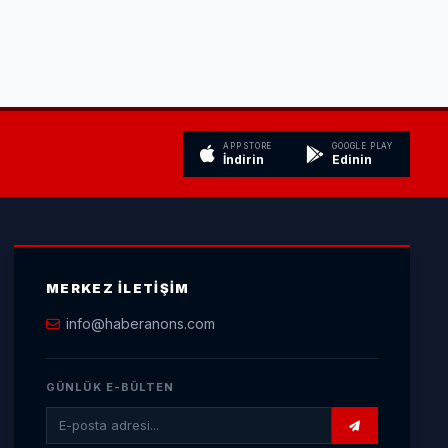
APP STORE
GOOGLE PLAY
İndirin
Edinin
MERKEZ İLETIŞIM
info@haberanons.com
GÜNLÜK E-BÜLTEN