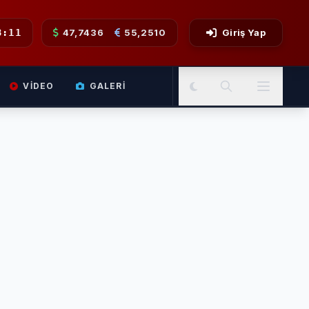
8:11
47,7436
55,2510
Giriş Yap
VIDEO
GALERI